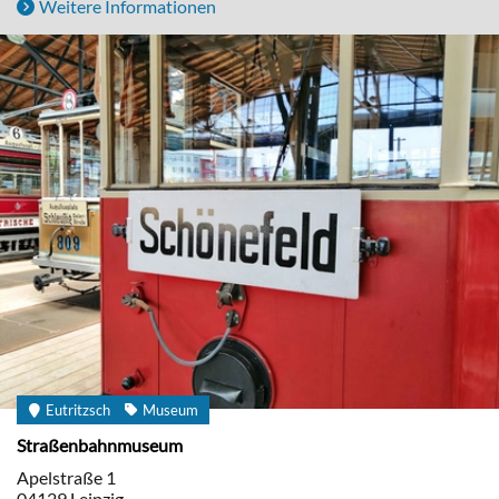
Weitere Informationen
Eutritzsch
Museum
Straßenbahnmuseum
Apelstraße 1
04129
Leipzig