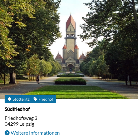
Stötteritz
Friedhof
Südfriedhof
Friedhofsweg 3
04299
Leipzig
Weitere Informationen