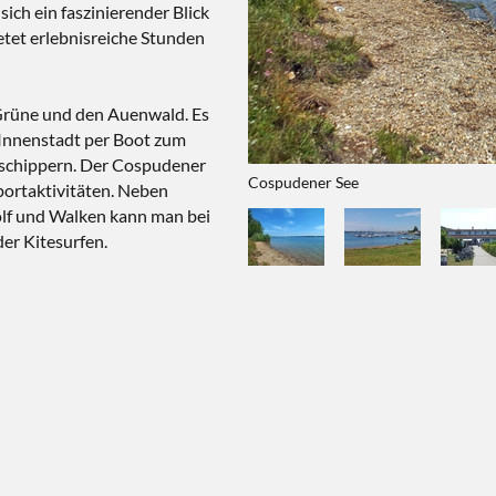
ch ein faszinierender Blick
tet erlebnisreiche Stunden
 Grüne und den Auenwald. Es
 Innenstadt per Boot zum
 schippern. Der Cospudener
Cospudener See
portaktivitäten. Neben
olf und Walken kann man bei
er Kitesurfen.