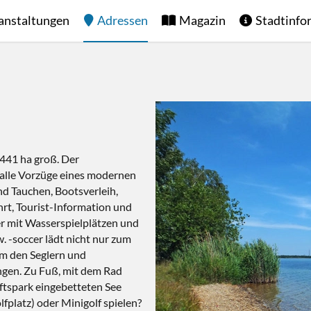
anstaltungen
Adressen
Magazin
Stadtinfo
 441 ha groß. Der
 alle Vorzüge eines modernen
d Tauchen, Bootsverleih,
hrt, Tourist-Information und
r mit Wasserspielplätzen und
. -soccer lädt nicht nur zum
em den Seglern und
ngen. Zu Fuß, mit dem Rad
aftspark eingebetteten See
fplatz) oder Minigolf spielen?