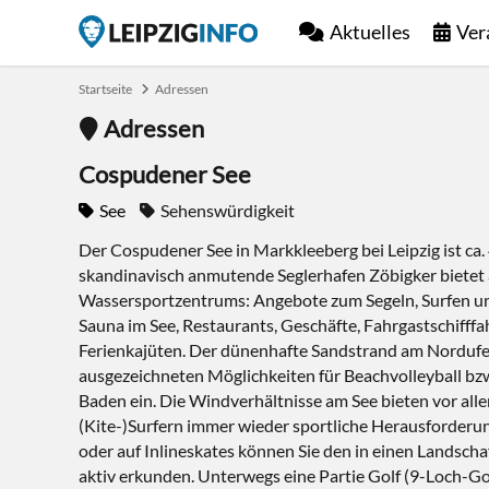
Aktuelles
Ver
Startseite
Adressen
Adressen
Cospudener See
See
Sehenswürdigkeit
Der Cospudener See in Markkleeberg bei Leipzig ist ca.
skandinavisch anmutende Seglerhafen Zöbigker bietet
Wassersportzentrums: Angebote zum Segeln, Surfen un
Sauna im See, Restaurants, Geschäfte, Fahrgastschifffa
Ferienkajüten. Der dünenhafte Sandstrand am Nordufe
ausgezeichneten Möglichkeiten für Beachvolleyball bzw
Baden ein. Die Windverhältnisse am See bieten vor all
(Kite-)Surfern immer wieder sportliche Herausforderu
oder auf Inlineskates können Sie den in einen Landsch
aktiv erkunden. Unterwegs eine Partie Golf (9-Loch-Gol