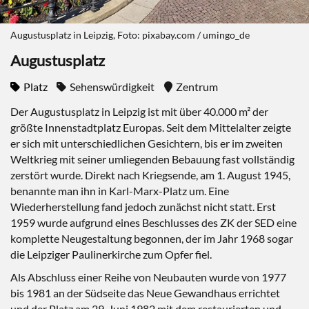
Augustusplatz in Leipzig, Foto: pixabay.com / umingo_de
Augustusplatz
Platz
Sehenswürdigkeit
Zentrum
Der Augustusplatz in Leipzig ist mit über 40.000 m² der
größte Innenstadtplatz Europas. Seit dem Mittelalter zeigte
er sich mit unterschiedlichen Gesichtern, bis er im zweiten
Weltkrieg mit seiner umliegenden Bebauung fast vollständig
zerstört wurde. Direkt nach Kriegsende, am 1. August 1945,
benannte man ihn in Karl-Marx-Platz um. Eine
Wiederherstellung fand jedoch zunächst nicht statt. Erst
1959 wurde aufgrund eines Beschlusses des ZK der SED eine
komplette Neugestaltung begonnen, der im Jahr 1968 sogar
die Leipziger Paulinerkirche zum Opfer fiel.
Als Abschluss einer Reihe von Neubauten wurde von 1977
bis 1981 an der Südseite das Neue Gewandhaus errichtet
und der Platz am 29. Juni 1982 mit dem restaurierten und