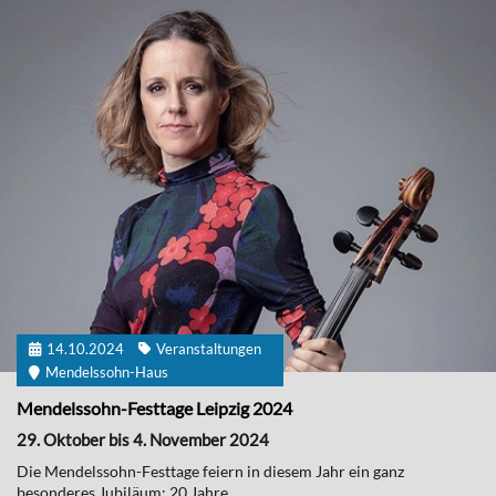
14.10.2024
Veranstaltungen
Mendelssohn-Haus
Mendelssohn-Festtage Leipzig 2024
29. Oktober bis 4. November 2024
Die Mendelssohn-Festtage feiern in diesem Jahr ein ganz
besonderes Jubiläum: 20 Jahre...