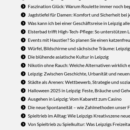
Faszination Glück: Warum Roulette immer noch beg
Jagdstiefel für Damen: Komfort und Sicherheit bei 
Was kann ich bei einer Geschäftsreise in Leipzig all
Elsterbad trifft High-Tech-Pflege: So unterstützen 
Events mit Haustier? So planen Sie einen katzenfre
Würfel, Bildschirme und sächsische Träume: Leipzig
Die blühende asiatische Kultur in Leipzig
Nikotin ohne Rauch: Welche Alternativen wirklich e
Leipzig: Zwischen Geschichte, Urbanität und neue
Städte als Arenen: Wettbewerb, Strategie und sozi
Halloween 2025 in Leipzig: Feste, Bräuche und Gehe
Ausgehen in Leipzig: Vom Kabarett zum Casino
Die neue Spontaneität – wie Zahlmethoden unser F
Spieltrieb im Alltag: Wie Leipzigs Kreativszene neue
Von Spieltrieb zu Spielkultur: Was Leipzigs Freizei