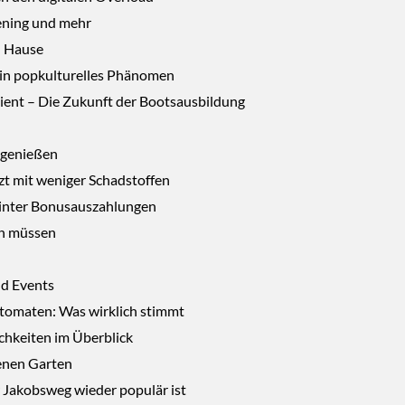
dening und mehr
u Hause
Ein popkulturelles Phänomen
izient – Die Zukunft der Bootsausbildung
u genießen
zt mit weniger Schadstoffen
hinter Bonusauszahlungen
en müssen
nd Events
utomaten: Was wirklich stimmt
ichkeiten im Überblick
genen Garten
r Jakobsweg wieder populär ist