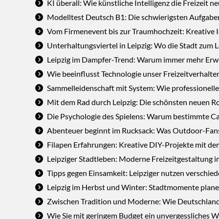
KI überall: Wie künstliche Intelligenz die Freizeit ne
Modelltest Deutsch B1: Die schwierigsten Aufgab
Vom Firmenevent bis zur Traumhochzeit: Kreative 
Unterhaltungsviertel in Leipzig: Wo die Stadt zum 
Leipzig im Dampfer-Trend: Warum immer mehr Erwa
Wie beeinflusst Technologie unser Freizeitverhalte
Sammelleidenschaft mit System: Wie professionelle
Mit dem Rad durch Leipzig: Die schönsten neuen 
Die Psychologie des Spielens: Warum bestimmte Ca
Abenteuer beginnt im Rucksack: Was Outdoor-Fans 
Filapen Erfahrungen: Kreative DIY-Projekte mit dem
Leipziger Stadtleben: Moderne Freizeitgestaltung 
Tipps gegen Einsamkeit: Leipziger nutzen verschie
Leipzig im Herbst und Winter: Stadtmomente planen
Zwischen Tradition und Moderne: Wie Deutschland 
Wie Sie mit geringem Budget ein unvergessliches 