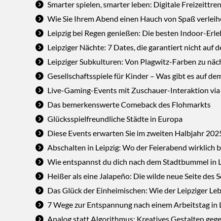
Smarter spielen, smarter leben: Digitale Freizeittren
Wie Sie Ihrem Abend einen Hauch von Spaß verleihe
Leipzig bei Regen genießen: Die besten Indoor-Erle
Leipziger Nächte: 7 Dates, die garantiert nicht auf
Leipziger Subkulturen: Von Plagwitz-Farben zu nä
Gesellschaftsspiele für Kinder – Was gibt es auf d
Live-Gaming-Events mit Zuschauer-Interaktion via
Das bemerkenswerte Comeback des Flohmarkts
Glücksspielfreundliche Städte in Europa
Diese Events erwarten Sie im zweiten Halbjahr 2025
Abschalten in Leipzig: Wo der Feierabend wirklich 
Wie entspannst du dich nach dem Stadtbummel in L
Heißer als eine Jalapeño: Die wilde neue Seite des
Das Glück der Einheimischen: Wie der Leipziger Lebe
7 Wege zur Entspannung nach einem Arbeitstag in L
Analog statt Algorithmus: Kreatives Gestalten geg