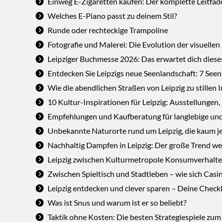
Einweg E-Zigaretten kaufen: Der komplette Leitfad
Welches E-Piano passt zu deinem Stil?
Runde oder rechteckige Trampoline
Fotografie und Malerei: Die Evolution der visuelle
Leipziger Buchmesse 2026: Das erwartet dich diese
Entdecken Sie Leipzigs neue Seenlandschaft: 7 Seen
Wie die abendlichen Straßen von Leipzig zu stillen
10 Kultur-Inspirationen für Leipzig: Ausstellunge
Empfehlungen und Kaufberatung für langlebige und
Unbekannte Naturorte rund um Leipzig, die kaum 
Nachhaltig Dampfen in Leipzig: Der große Trend we
Leipzig zwischen Kulturmetropole Konsumverhalten
Zwischen Spieltisch und Stadtleben – wie sich Casi
Leipzig entdecken und clever sparen – Deine Checkli
Was ist Snus und warum ist er so beliebt?
Taktik ohne Kosten: Die besten Strategiespiele zum