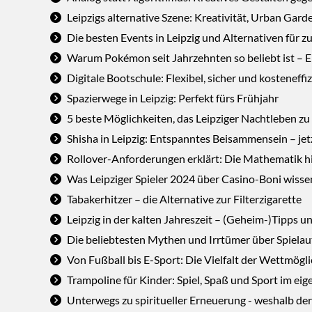
Leipzigs alternative Szene: Kreativität, Urban Gar
Die besten Events in Leipzig und Alternativen für z
Warum Pokémon seit Jahrzehnten so beliebt ist – 
Digitale Bootschule: Flexibel, sicher und kosteneff
Spazierwege in Leipzig: Perfekt fürs Frühjahr
5 beste Möglichkeiten, das Leipziger Nachtleben z
Shisha in Leipzig: Entspanntes Beisammensein – jet
Rollover-Anforderungen erklärt: Die Mathematik 
Was Leipziger Spieler 2024 über Casino-Boni wiss
Tabakerhitzer – die Alternative zur Filterzigarette
Leipzig in der kalten Jahreszeit – (Geheim-)Tipps u
Die beliebtesten Mythen und Irrtümer über Spiela
Von Fußball bis E-Sport: Die Vielfalt der Wettmögl
Trampoline für Kinder: Spiel, Spaß und Sport im ei
Unterwegs zu spiritueller Erneuerung - weshalb de