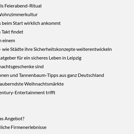
als Feierabend-Ritual
 Wohnzimmerkultur
s beim Start wirklich ankommt
 Takt findet
n einem
 wie Städte ihre Sicherheitskonzepte weiterentwickeln
tgeber für ein sicheres Leben in Leipzig
nachtsgeschenke sind
ktionen und Tannenbaum-Tipps aus ganz Deutschland
bezauberndste Weihnachtsmärkte
entury-Entertainment trifft
das Angebot?
sliche Firmenerlebnisse