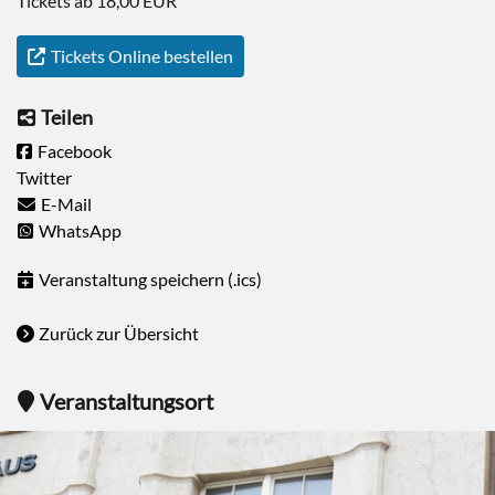
Tickets ab 18,00 EUR
Tickets Online bestellen
Teilen
Facebook
Twitter
E-Mail
WhatsApp
Veranstaltung speichern (.ics)
Zurück zur Übersicht
Veranstaltungsort