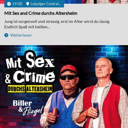
19:30
Leipziger Central...
Mit Sex and Crime durchs Altersheim
Jung ist sorgenvoll und stressig, erst im Alter wirst du lässig.
Endlich Spaß mit heißen...
Weiterlesen