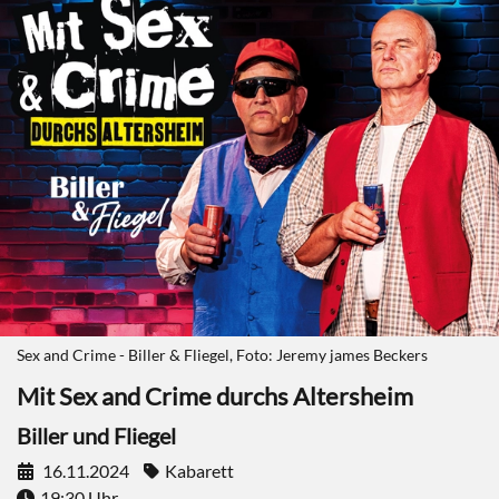
Sex and Crime - Biller & Fliegel, Foto: Jeremy james Beckers
Mit Sex and Crime durchs Altersheim
Biller und Fliegel
16.11.2024
Kabarett
19:30 Uhr