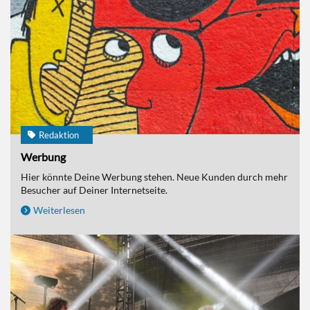
Redaktion
Werbung
Hier könnte Deine Werbung stehen. Neue Kunden durch mehr
Besucher auf Deiner Internetseite.
Weiterlesen