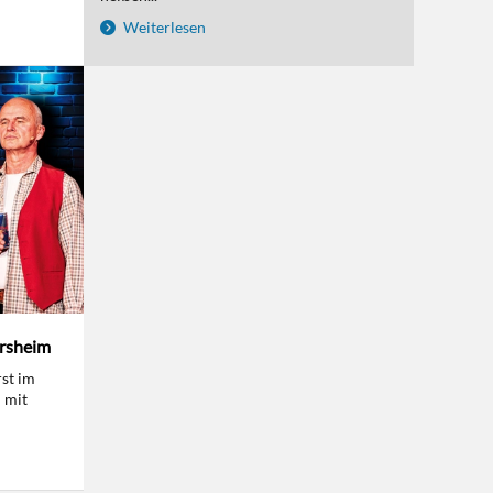
Weiterlesen
ersheim
rst im
ß mit