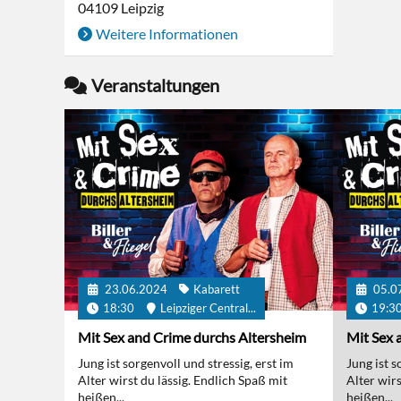
04109
Leipzig
Weitere Informationen
Veranstaltungen
23.06.2024
Kabarett
05.0
18:30
Leipziger Central...
19:3
Mit Sex and Crime durchs Altersheim
Mit Sex 
Jung ist sorgenvoll und stressig, erst im
Jung ist s
Alter wirst du lässig. Endlich Spaß mit
Alter wirs
heißen...
heißen...