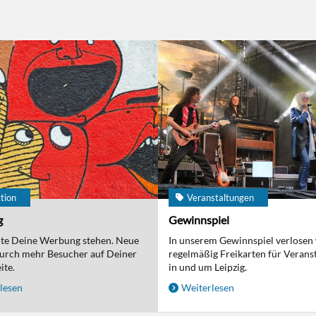
tion
Veranstaltungen
g
Gewinnspiel
nte Deine Werbung stehen. Neue
In unserem Gewinnspiel verlosen
urch mehr Besucher auf Deiner
regelmäßig Freikarten für Verans
ite.
in und um Leipzig.
lesen
Weiterlesen