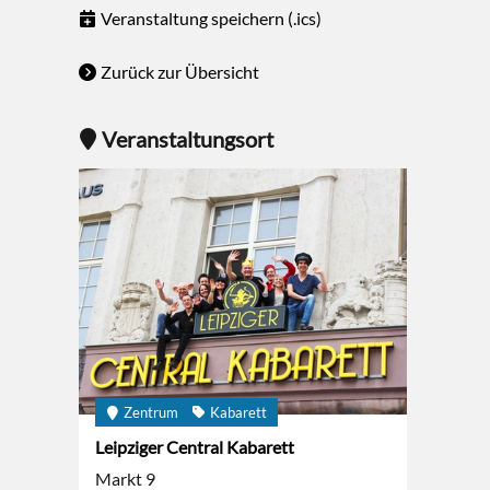
Veranstaltung speichern (.ics)
Zurück zur Übersicht
Veranstaltungsort
Zentrum
Kabarett
Leipziger Central Kabarett
Markt 9