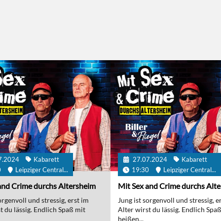
7.2024
Kabarett
27.07.2024
Kabarett
0
Leipziger Central...
19:30
Leipziger Central...
and Crime durchs Altersheim
Mit Sex and Crime durchs Alt
orgenvoll und stressig, erst im
Jung ist sorgenvoll und stressig, e
t du lässig. Endlich Spaß mit
Alter wirst du lässig. Endlich Spa
heißen...