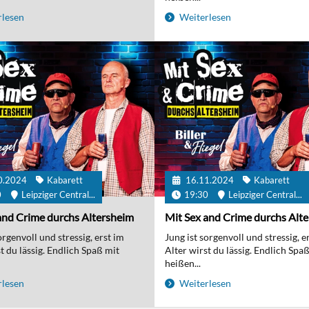
lesen
Weiterlesen
0.2024
Kabarett
16.11.2024
Kabarett
0
Leipziger Central...
19:30
Leipziger Central...
and Crime durchs Altersheim
Mit Sex and Crime durchs Alt
orgenvoll und stressig, erst im
Jung ist sorgenvoll und stressig, e
t du lässig. Endlich Spaß mit
Alter wirst du lässig. Endlich Spa
heißen...
lesen
Weiterlesen