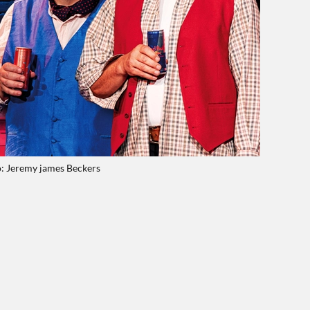
to: Jeremy james Beckers