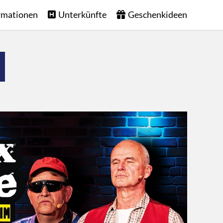
rmationen
Unterkünfte
Geschenkideen