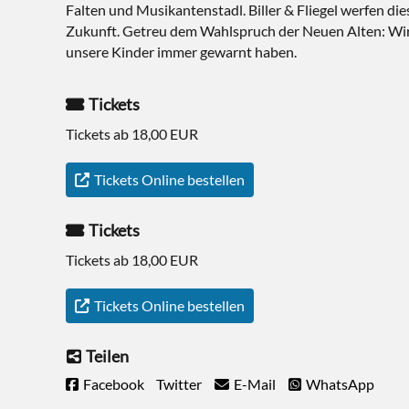
Falten und Musikantenstadl. Biller & Fliegel werfen die
Zukunft. Getreu dem Wahlspruch der Neuen Alten: Wir 
unsere Kinder immer gewarnt haben.
Tickets
Tickets ab 18,00 EUR
Tickets Online bestellen
Tickets
Tickets ab 18,00 EUR
Tickets Online bestellen
Teilen
Facebook
Twitter
E-Mail
WhatsApp