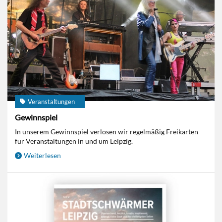
Veranstaltungen
Gewinnspiel
In unserem Gewinnspiel verlosen wir regelmäßig Freikarten
für Veranstaltungen in und um Leipzig.
Weiterlesen