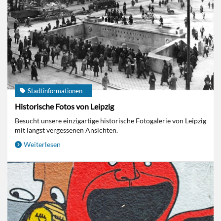
Stadtinformationen
Historische Fotos von Leipzig
Besucht unsere einzigartige historische Fotogalerie von Leipzig
mit längst vergessenen Ansichten.
Weiterlesen