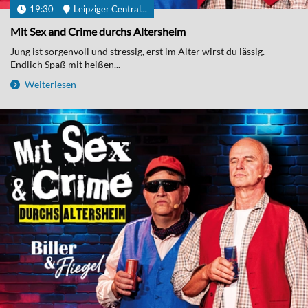
19:30
Leipziger Central...
Mit Sex and Crime durchs Altersheim
Jung ist sorgenvoll und stressig, erst im Alter wirst du lässig.
Endlich Spaß mit heißen...
Weiterlesen