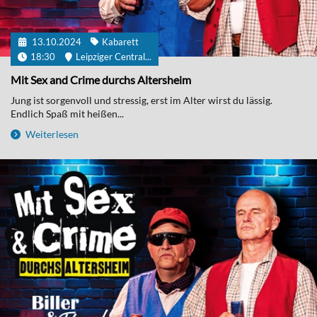
13.10.2024
Kabarett
18:30
Leipziger Central...
Mit Sex and Crime durchs Altersheim
Jung ist sorgenvoll und stressig, erst im Alter wirst du lässig.
Endlich Spaß mit heißen...
Weiterlesen