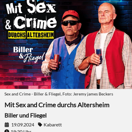
Sex and Crime - Biller & Fliegel, Foto: Jeremy james Beckers
Mit Sex and Crime durchs Altersheim
Biller und Fliegel
19.09.2024
Kabarett
19:30 Uhr