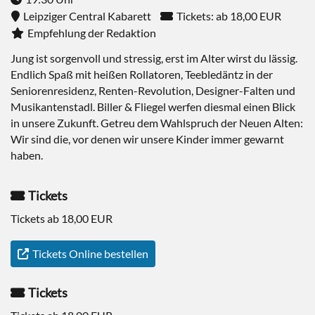
Leipziger Central Kabarett
Tickets: ab 18,00 EUR
Empfehlung der Redaktion
Jung ist sorgenvoll und stressig, erst im Alter wirst du lässig.
Endlich Spaß mit heißen Rollatoren, Teebledäntz in der
Seniorenresidenz, Renten-Revolution, Designer-Falten und
Musikantenstadl. Biller & Fliegel werfen diesmal einen Blick
in unsere Zukunft. Getreu dem Wahlspruch der Neuen Alten:
Wir sind die, vor denen wir unsere Kinder immer gewarnt
haben.
Tickets
Tickets ab 18,00 EUR
Tickets Online bestellen
Tickets