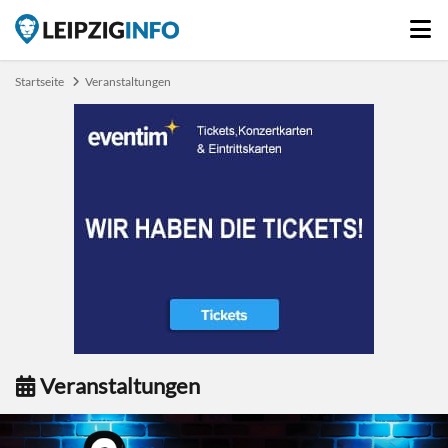
Startseite
Veranstaltungen
Veranstaltungen