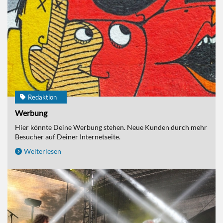
Redaktion
Werbung
Hier könnte Deine Werbung stehen. Neue Kunden durch mehr
Besucher auf Deiner Internetseite.
Weiterlesen