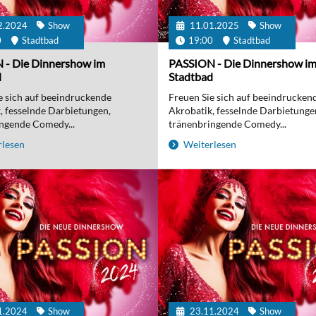
2.2024
Show
11.01.2025
Show
0
Stadtbad
19:00
Stadtbad
 - Die Dinnershow im
PASSION - Die Dinnershow i
d
Stadtbad
e sich auf beeindruckende
Freuen Sie sich auf beeindrucken
, fesselnde Darbietungen,
Akrobatik, fesselnde Darbietunge
ngende Comedy...
tränenbringende Comedy...
lesen
Weiterlesen
1.2024
Show
23.11.2024
Show