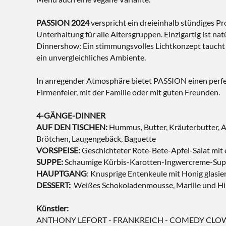
PASSION 2024
verspricht ein dreieinhalb stündiges P
Unterhaltung für alle Altersgruppen. Einzigartig ist nat
Dinnershow: Ein stimmungsvolles Lichtkonzept taucht 
ein unvergleichliches Ambiente.
In anregender Atmosphäre bietet PASSION einen perfe
Firmenfeier, mit der Familie oder mit guten Freunden.
4-GÄNGE-DINNER
AUF DEN TISCHEN:
Hummus, Butter, Kräuterbutter, Ai
Brötchen, Laugengebäck, Baguette
VORSPEISE:
Geschichteter Rote-Bete-Apfel-Salat mit 
SUPPE:
Schaumige Kürbis-Karotten-Ingwercreme-Supp
HAUPTGANG
: Knusprige Entenkeule mit Honig glasie
DESSERT:
Weißes Schokoladenmousse, Marille und Himb
Künstler:
ANTHONY LEFORT - FRANKREICH - COMEDY CL