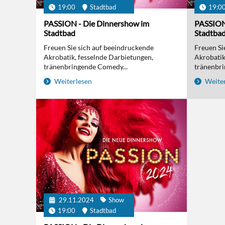
19:00
Stadtbad
19:0
PASSION - Die Dinnershow im
PASSION
Stadtbad
Stadtba
Freuen Sie sich auf beeindruckende
Freuen Si
Akrobatik, fesselnde Darbietungen,
Akrobatik
tränenbringende Comedy...
tränenbri
Weiterlesen
Weiter
29.11.2024
Show
19:00
Stadtbad