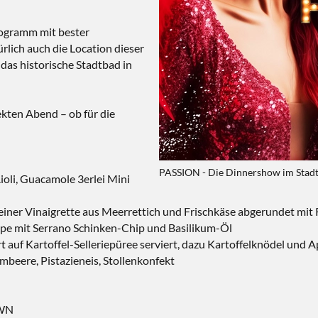
rogramm mit bester
ürlich auch die Location dieser
das historische Stadtbad in
kten Abend – ob für die
PASSION - Die Dinnershow im Stadt
oli, Guacamole 3erlei Mini
einer Vinaigrette aus Meerrettich und Frischkäse abgerundet mi
e mit Serrano Schinken-Chip und Basilikum-Öl
rt auf Kartoffel-Selleriepüree serviert, dazu Kartoffelknödel und
eere, Pistazieneis, Stollenkonfekt
OWN