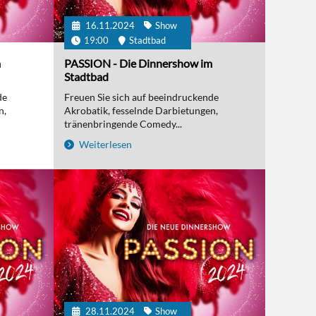
16.11.2024
Show
19:00
Stadtbad
m
PASSION - Die Dinnershow im
Stadtbad
de
Freuen Sie sich auf beeindruckende
n,
Akrobatik, fesselnde Darbietungen,
tränenbringende Comedy...
Weiterlesen
28.11.2024
Show