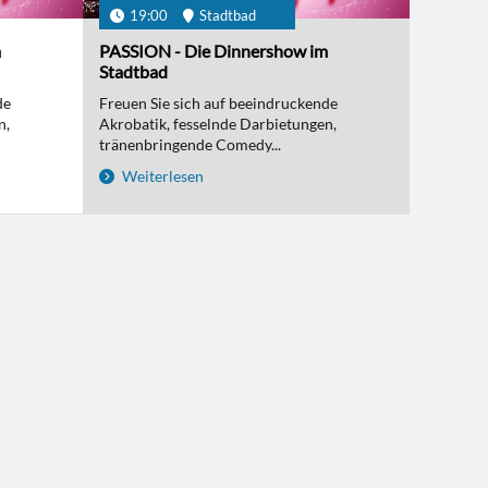
19:00
Stadtbad
m
PASSION - Die Dinnershow im
Stadtbad
de
Freuen Sie sich auf beeindruckende
n,
Akrobatik, fesselnde Darbietungen,
tränenbringende Comedy...
Weiterlesen