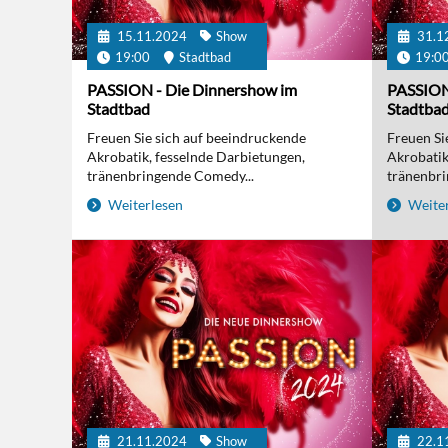
15.11.2024
Show
31.1
19:00
Stadtbad
19:0
PASSION - Die Dinnershow im
PASSION
Stadtbad
Stadtba
Freuen Sie sich auf beeindruckende
Freuen Si
Akrobatik, fesselnde Darbietungen,
Akrobatik
tränenbringende Comedy...
tränenbri
Weiterlesen
Weiter
21.11.2024
Show
22.1