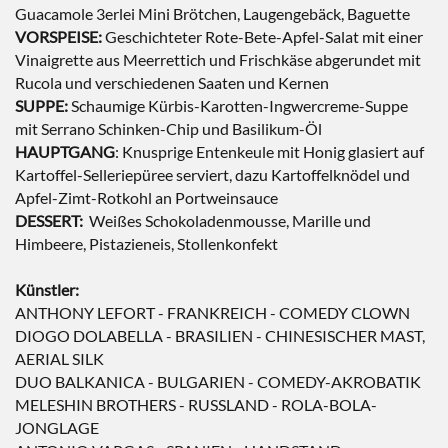
Guacamole 3erlei Mini Brötchen, Laugengebäck, Baguette
VORSPEISE:
Geschichteter Rote-Bete-Apfel-Salat mit einer
Vinaigrette aus Meerrettich und Frischkäse abgerundet mit
Rucola und verschiedenen Saaten und Kernen
SUPPE:
Schaumige Kürbis-Karotten-Ingwercreme-Suppe
mit Serrano Schinken-Chip und Basilikum-Öl
HAUPTGANG
: Knusprige Entenkeule mit Honig glasiert auf
Kartoffel-Selleriepüree serviert, dazu Kartoffelknödel und
Apfel-Zimt-Rotkohl an Portweinsauce
DESSERT:
Weißes Schokoladenmousse, Marille und
Himbeere, Pistazieneis, Stollenkonfekt
Künstler:
ANTHONY LEFORT - FRANKREICH - COMEDY CLOWN
DIOGO DOLABELLA - BRASILIEN - CHINESISCHER MAST,
AERIAL SILK
DUO BALKANICA - BULGARIEN - COMEDY-AKROBATIK
MELESHIN BROTHERS - RUSSLAND - ROLA-BOLA-
JONGLAGE