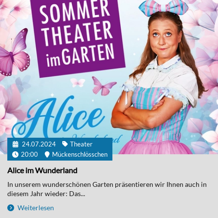
24.07.2024
Theater
20:00
Mückenschlösschen
Alice im Wunderland
In unserem wunderschönen Garten präsentieren wir Ihnen auch in
diesem Jahr wieder: Das...
Weiterlesen