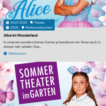
04.07.2024
Theater
20:00
Mückenschlösschen
Alice im Wunderland
In unserem wunderschönen Garten präsentieren wir Ihnen auch in
diesem Jahr wieder: Das...
Weiterlesen