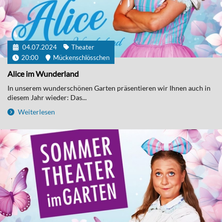
04.07.2024
Theater
20:00
Mückenschlösschen
Alice im Wunderland
In unserem wunderschönen Garten präsentieren wir Ihnen auch in
diesem Jahr wieder: Das...
Weiterlesen