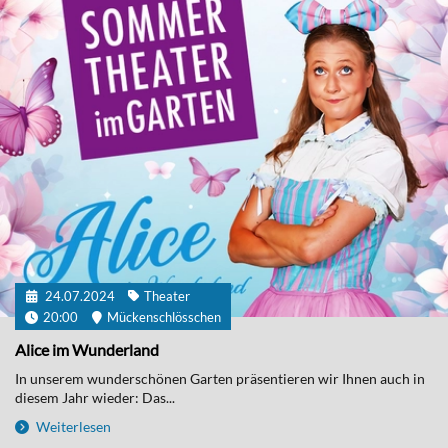
24.07.2024
Theater
20:00
Mückenschlösschen
Alice im Wunderland
In unserem wunderschönen Garten präsentieren wir Ihnen auch in
diesem Jahr wieder: Das...
Weiterlesen