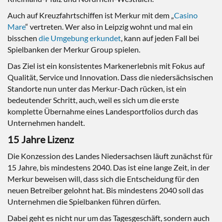
Auch auf Kreuzfahrtschiffen ist Merkur mit dem „
Casino
Mare
“ vertreten. Wer also in Leipzig wohnt und mal ein
bisschen
die Umgebung erkundet
, kann auf jeden Fall bei
Spielbanken der Merkur Group spielen.
Das Ziel ist ein konsistentes Markenerlebnis mit Fokus auf
Qualität, Service und Innovation. Dass die niedersächsischen
Standorte nun unter das Merkur-Dach rücken, ist ein
bedeutender Schritt, auch, weil es sich um die erste
komplette Übernahme eines Landesportfolios durch das
Unternehmen handelt.
15 Jahre Lizenz
Die Konzession des Landes Niedersachsen läuft zunächst für
15 Jahre, bis mindestens 2040. Das ist eine lange Zeit, in der
Merkur beweisen will, dass sich die Entscheidung für den
neuen Betreiber gelohnt hat. Bis mindestens 2040 soll das
Unternehmen die Spielbanken führen dürfen.
Dabei geht es nicht nur um das Tagesgeschäft, sondern auch