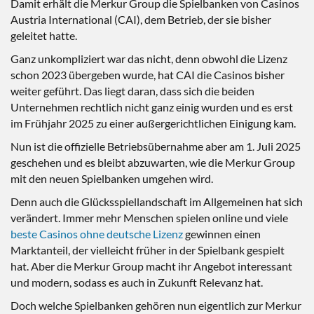
Damit erhält die Merkur Group die Spielbanken von Casinos
Austria International (CAI), dem Betrieb, der sie bisher
geleitet hatte.
Ganz unkompliziert war das nicht, denn obwohl die Lizenz
schon 2023 übergeben wurde, hat CAI die Casinos bisher
weiter geführt. Das liegt daran, dass sich die beiden
Unternehmen rechtlich nicht ganz einig wurden und es erst
im Frühjahr 2025 zu einer außergerichtlichen Einigung kam.
Nun ist die offizielle Betriebsübernahme aber am 1. Juli 2025
geschehen und es bleibt abzuwarten, wie die Merkur Group
mit den neuen Spielbanken umgehen wird.
Denn auch die Glücksspiellandschaft im Allgemeinen hat sich
verändert. Immer mehr Menschen spielen online und viele
beste Casinos ohne deutsche Lizenz
gewinnen einen
Marktanteil, der vielleicht früher in der Spielbank gespielt
hat. Aber die Merkur Group macht ihr Angebot interessant
und modern, sodass es auch in Zukunft Relevanz hat.
Doch welche Spielbanken gehören nun eigentlich zur Merkur