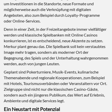
um Investitionen in die Standorte, neue Formate und
möglicherweise auch die Verknüpfung mit digitalen
Angeboten, also zum Beispiel durch Loyalty-Programme
oder Online-Services.
Denn in einer Zeit, in der Freizeitangebote immer vielfältiger
werden und klassische Spielbanken mit Online Casinos
konkurrieren, ist es entscheidend, neue Akzente zu setzen.
Merkur plant genau das. Die Spielbank soll kein verstaubtes
Image mehr tragen, sondern als moderner Ort der
Begegnung, des Spiels und der Unterhaltung wahrgenommen
werden, auch von jungen Leuten.
Geplant sind Pokerturniere, Musik-Events, kulinarische
Themenabende und regionale Kooperationen, zum Beispiel
mit Hotels, Tourismusverbänden oder Veranstaltern vor Ort.
Zielgruppe sind nicht nur die klassischen Casino-Gäste,
sondern auch ein jüngeres Publikum, das Wert auf Erlebnis,
Ambiente und digitale Services legt.
Ein Neustart mit Potenzial