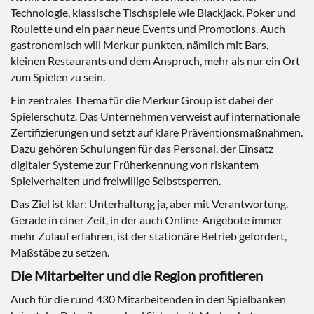
Technologie, klassische Tischspiele wie Blackjack, Poker und
Roulette und ein paar neue Events und Promotions. Auch
gastronomisch will Merkur punkten, nämlich mit Bars,
kleinen Restaurants und dem Anspruch, mehr als nur ein Ort
zum Spielen zu sein.
Ein zentrales Thema für die Merkur Group ist dabei der
Spielerschutz. Das Unternehmen verweist auf internationale
Zertifizierungen und setzt auf klare Präventionsmaßnahmen.
Dazu gehören Schulungen für das Personal, der Einsatz
digitaler Systeme zur Früherkennung von riskantem
Spielverhalten und freiwillige Selbstsperren.
Das Ziel ist klar: Unterhaltung ja, aber mit Verantwortung.
Gerade in einer Zeit, in der auch Online-Angebote immer
mehr Zulauf erfahren, ist der stationäre Betrieb gefordert,
Maßstäbe zu setzen.
Die Mitarbeiter und die Region profitieren
Auch für die rund 430 Mitarbeitenden in den Spielbanken