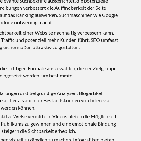
levante Suchbegriffe ausgerichtet, die potenzielle
eibungen verbessert die Auffindbarkeit der Seite
v auf das Ranking auswirken. Suchmaschinen wie Google
wendung notwendig macht.
Sichtbarkeit einer Website nachhaltig verbessern kann.
Traffic und potenziell mehr Kunden führt. SEO umfasst
leichermaßen attraktiv zu gestalten.
, die richtigen Formate auszuwählen, die der Zielgruppe
 eingesetzt werden, um bestimmte
klärungen und tiefgründige Analysen. Blogartikel
 Besucher als auch für Bestandskunden von Interesse
rt werden können.
traktive Weise vermitteln. Videos bieten die Möglichkeit,
es Publikums zu gewinnen und eine emotionale Bindung
teigern die Sichtbarkeit erheblich.
en visuell zugänglich zu machen. Infografiken bieten