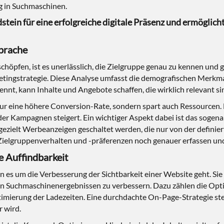
g in Suchmaschinen.
stein für eine erfolgreiche digitale Präsenz und ermöglic
sprache
chöpfen, ist es unerlässlich, die Zielgruppe genau zu kennen und 
etingstrategie. Diese Analyse umfasst die demografischen Merkma
nnt, kann Inhalte und Angebote schaffen, die wirklich relevant s
 nur eine höhere Conversion-Rate, sondern spart auch Ressourcen
ät der Kampagnen steigert. Ein wichtiger Aspekt dabei ist das so
gezielt Werbeanzeigen geschaltet werden, die nur von der defini
ielgruppenverhalten und -präferenzen noch genauer erfassen und 
e Auffindbarkeit
n es um die Verbesserung der Sichtbarkeit einer Website geht. Si
Suchmaschinenergebnissen zu verbessern. Dazu zählen die Optim
imierung der Ladezeiten. Eine durchdachte On-Page-Strategie stell
r wird.