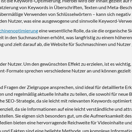
st die Keyword-Optimierung. Hierbei wird der Inhalt gezielt auf re
atzierung von Keywords in Überschriften, Texten und Meta-Beschr
s übermäßige Verwenden von Schlüsselwörtern – kann sich negati
für den Nutzer, was eine ausgewogene und sinnvolle Keyword-Ver
chinenoptimierung
eine wesentliche Rolle, da sie die organische 
 in den Suchmaschinen erhöht, was langfristig zu einem höheren 
 und zielt darauf ab, die Website für Suchmaschinen und Nutzer g
 der Nutzer. Um den gewünschten Effekt zu erzielen, ist es wichtig
ent-Formate sprechen verschiedene Nutzer an und können gezielt
d Fragen der Zielgruppe ansprechen, sind ideal für detaillierte Er
n und regelmäßig aktuelle Inhalte zu teilen, die sowohl für neue
che SEO-Strategie, da sie leicht mit relevanten Keywords optimie
ssenziell, da sie Informationen auf eine leicht verständliche und at
tellen. Sie eignen sich besonders gut, um die Aufmerksamkeit d
dien bieten eine hervorragende Reichweite für Videoinhalte und s
 und Fakten sind eine beliebte Methode, um komplexe Information