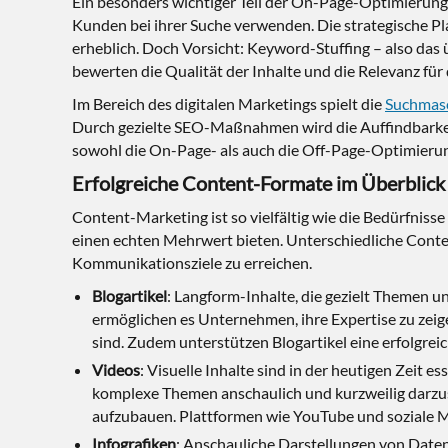
Ein besonders wichtiger Teil der On-Page-Optimierung i
Kunden bei ihrer Suche verwenden. Die strategische Pl
erheblich. Doch Vorsicht: Keyword-Stuffing – also da
bewerten die Qualität der Inhalte und die Relevanz 
Im Bereich des digitalen Marketings spielt die
Suchmas
Durch gezielte SEO-Maßnahmen wird die Auffindbarkeit
sowohl die On-Page- als auch die Off-Page-Optimierung
Erfolgreiche Content-Formate im Überblick
Content-Marketing ist so vielfältig wie die Bedürfnisse
einen echten Mehrwert bieten. Unterschiedliche Cont
Kommunikationsziele zu erreichen.
Blogartikel
: Langform-Inhalte, die gezielt Themen un
ermöglichen es Unternehmen, ihre Expertise zu zeige
sind. Zudem unterstützen Blogartikel eine erfolgrei
Videos
: Visuelle Inhalte sind in der heutigen Zeit e
komplexe Themen anschaulich und kurzweilig darzus
aufzubauen. Plattformen wie YouTube und soziale Me
Infografiken
: Anschauliche Darstellungen von Daten