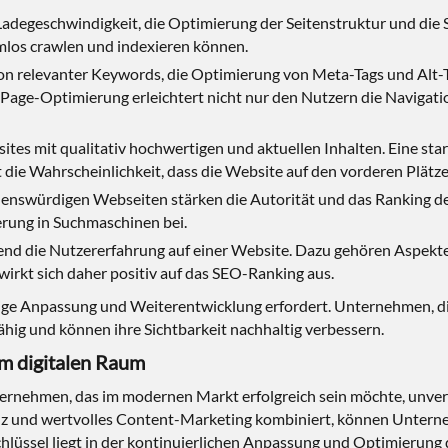
Ladegeschwindigkeit, die Optimierung der Seitenstruktur und die 
mlos crawlen und indexieren können.
ion relevanter Keywords, die Optimierung von Meta-Tags und Alt-T
n-Page-Optimierung erleichtert nicht nur den Nutzern die Navigat
es mit qualitativ hochwertigen und aktuellen Inhalten. Eine sta
t die Wahrscheinlichkeit, dass die Website auf den vorderen Plätz
uenswürdigen Webseiten stärken die Autorität und das Ranking de
rung in Suchmaschinen bei.
d die Nutzererfahrung auf einer Website. Dazu gehören Aspekte 
 wirkt sich daher positiv auf das SEO-Ranking aus.
äßige Anpassung und Weiterentwicklung erfordert. Unternehmen, di
ig und können ihre Sichtbarkeit nachhaltig verbessern.
im digitalen Raum
ternehmen, das im modernen Markt erfolgreich sein möchte, unverzic
z und wertvolles Content-Marketing kombiniert, können Unterne
Schlüssel liegt in der kontinuierlichen Anpassung und Optimieru