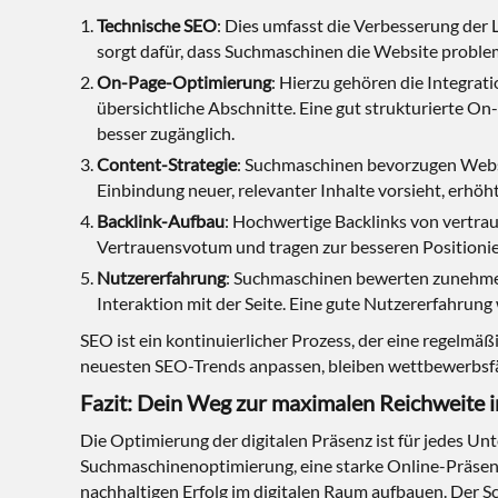
Technische SEO
: Dies umfasst die Verbesserung der 
sorgt dafür, dass Suchmaschinen die Website proble
On-Page-Optimierung
: Hierzu gehören die Integrat
übersichtliche Abschnitte. Eine gut strukturierte O
besser zugänglich.
Content-Strategie
: Suchmaschinen bevorzugen Websit
Einbindung neuer, relevanter Inhalte vorsieht, erhöh
Backlink-Aufbau
: Hochwertige Backlinks von vertra
Vertrauensvotum und tragen zur besseren Positionie
Nutzererfahrung
: Suchmaschinen bewerten zunehmen
Interaktion mit der Seite. Eine gute Nutzererfahrung
SEO ist ein kontinuierlicher Prozess, der eine regelm
neuesten SEO-Trends anpassen, bleiben wettbewerbsfäh
Fazit: Dein Weg zur maximalen Reichweite 
Die Optimierung der digitalen Präsenz ist für jedes Un
Suchmaschinenoptimierung, eine starke Online-Präsen
nachhaltigen Erfolg im digitalen Raum aufbauen. Der 