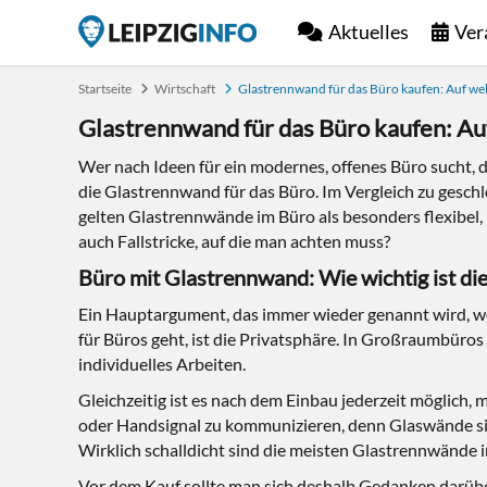
Aktuelles
Ver
Startseite
Wirtschaft
Glastrennwand für das Büro kaufen: Auf welch
Glastrennwand für das Büro kaufen: Auf 
Wer nach Ideen für ein modernes, offenes Büro sucht, d
die Glastrennwand für das Büro. Im Vergleich zu ges
gelten Glastrennwände im Büro als besonders flexibel, p
auch Fallstricke, auf die man achten muss?
Büro mit Glastrennwand: Wie wichtig ist di
Ein Hauptargument, das immer wieder genannt wird, w
für Büros geht, ist die Privatsphäre. In Großraumbüro
individuelles Arbeiten.
Gleichzeitig ist es nach dem Einbau jederzeit möglich,
oder Handsignal zu kommunizieren, denn Glaswände sind
Wirklich schalldicht sind die meisten Glastrennwände i
Vor dem Kauf sollte man sich deshalb Gedanken darüber