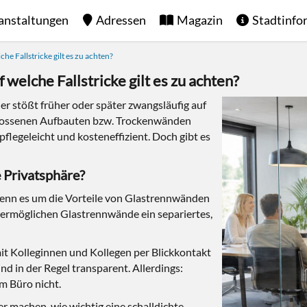
anstaltungen
Adressen
Magazin
Stadtinfo
e Fallstricke gilt es zu achten?
welche Fallstricke gilt es zu achten?
er stößt früher oder später zwangsläufig auf
chlossenen Aufbauten bzw. Trockenwänden
flegeleicht und kosteneffizient. Doch gibt es
e Privatsphäre?
enn es um die Vorteile von Glastrennwänden
s ermöglichen Glastrennwände ein separiertes,
 mit Kolleginnen und Kollegen per Blickkontakt
 in der Regel transparent. Allerdings:
m Büro nicht.
 machen, wie wichtig eine schalldichte