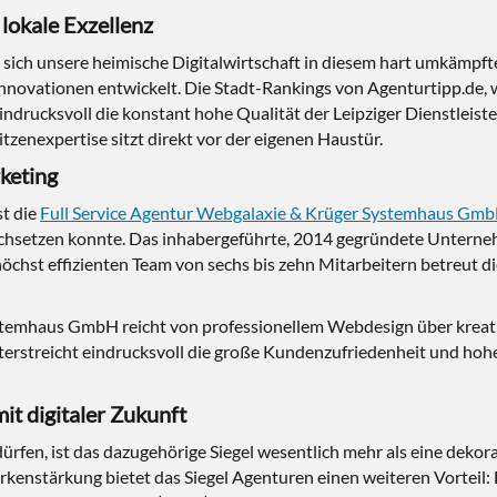
 lokale Exzellenz
 sich unsere heimische Digitalwirtschaft in diesem hart umkämpfte
 Innovationen entwickelt. Die Stadt-Rankings von Agenturtipp.de, 
drucksvoll die konstant hohe Qualität der Leipziger Dienstleiste
itzenexpertise sitzt direkt vor der eigenen Haustür.
keting
st die
Full Service Agentur Webgalaxie & Krüger Systemhaus Gm
rchsetzen konnte. Das inhabergeführte, 2014 gegründete Unternehme
öchst effizienten Team von sechs bis zehn Mitarbeitern betreut d
temhaus GmbH reicht von professionellem Webdesign über kreativ
erstreicht eindrucksvoll die große Kundenzufriedenheit und hohe
it digitaler Zukunft
dürfen, ist das dazugehörige Siegel wesentlich mehr als eine dekora
enstärkung bietet das Siegel Agenturen einen weiteren Vorteil: Du