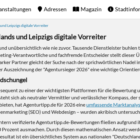
anstaltungen
Adressen
Magazin
Stadtinfo
nd Leipzigs digitale Vorreiter
nds und Leipzigs digitale Vorreiter
und unübersichtlich wie nie zuvor. Tausende Dienstleister buhlen 
ing-Verantwortliche und fachfremde Entscheider stellt dieser Üb
starker Partner gleicht der Suche nach der sprichwörtlichen Nadel
er Auszeichnung der "Agentursieger 2026" eine wichtige Orientierun
rdschungel
sequent zu einer der wichtigsten Plattformen für die Bewertung 
teht sich als neutraler Vermittler und verlässlicher Kompass, d
u bieten, hat Agenturtipp.de für 2026 eine
umfassende Marktanaly
enmarketing (SEO) und Webdesign – wurden akribisch untersuch
ntern verifizierte Agenturtipp.de-Bewertungen fließen aufgrund i
Prozent ausmachen. Durch diesen mathematischen Ansatz werden s
esultat ist ein übersichtliches System aus nationalen "Deutschla