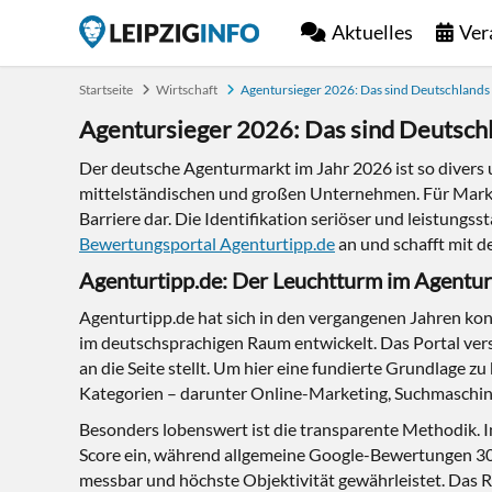
Aktuelles
Ver
Startseite
Wirtschaft
Agentursieger 2026: Das sind Deutschlands u
Agentursieger 2026: Das sind Deutschla
Der deutsche Agenturmarkt im Jahr 2026 ist so divers 
mittelständischen und großen Unternehmen. Für Market
Barriere dar. Die Identifikation seriöser und leistungs
Bewertungsportal Agenturtipp.de
an und schafft mit d
Agenturtipp.de: Der Leuchtturm im Agentu
Agenturtipp.de hat sich in den vergangenen Jahren kon
im deutschsprachigen Raum entwickelt. Das Portal vers
an die Seite stellt. Um hier eine fundierte Grundlage z
Kategorien – darunter Online-Marketing, Suchmaschin
Besonders lobenswert ist die transparente Methodik. I
Score ein, während allgemeine Google-Bewertungen 30 
messbar und höchste Objektivität gewährleistet. Das R