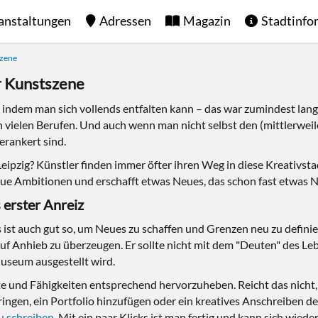
anstaltungen
Adressen
Magazin
Stadtinfo
szene
er Kunstszene
en, indem man sich vollends entfalten kann – das war zumindest lan
in vielen Berufen. Und auch wenn man nicht selbst den (mittlerwei
verankert sind.
eipzig? Künstler finden immer öfter ihren Weg in diese Kreativsta
ue Ambitionen und erschafft etwas Neues, das schon fast etwas N
 erster Anreiz
 ist auch gut so, um Neues zu schaffen und Grenzen neu zu definie
uf Anhieb zu überzeugen. Er sollte nicht mit dem "Deuten" des Lebe
Museum ausgestellt wird.
ekte und Fähigkeiten entsprechend hervorzuheben. Reicht das nich
ingen, ein Portfolio hinzufügen oder ein kreatives Anschreiben 
u schreiben
. Mit ein paar Klicks ist man fertig und kann sich wied