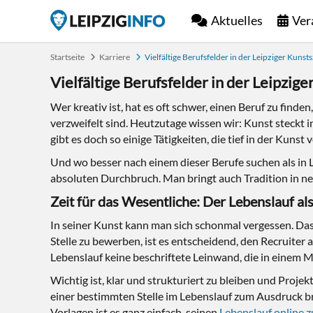
Aktuelles
Ver
Startseite
Karriere
Vielfältige Berufsfelder in der Leipziger Kunst
Vielfältige Berufsfelder in der Leipzig
Wer kreativ ist, hat es oft schwer, einen Beruf zu find
verzweifelt sind. Heutzutage wissen wir: Kunst steckt 
gibt es doch so einige Tätigkeiten, die tief in der Kunst 
Und wo besser nach einem dieser Berufe suchen als in L
absoluten Durchbruch. Man bringt auch Tradition in ne
Zeit für das Wesentliche: Der Lebenslauf als
In seiner Kunst kann man sich schonmal vergessen. Das
Stelle zu bewerben, ist es entscheidend, den Recruiter a
Lebenslauf keine beschriftete Leinwand, die in einem 
Wichtig ist, klar und strukturiert zu bleiben und Proj
einer bestimmten Stelle im Lebenslauf zum Ausdruck br
Vorlagen ist es ganz einfach, seinen
Lebenslauf online z