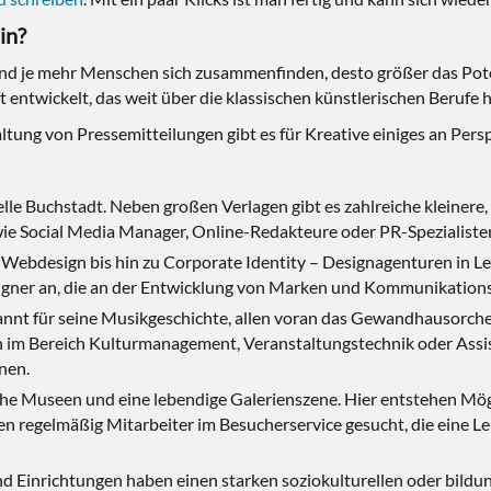
in?
und je mehr Menschen sich zusammenfinden, desto größer das Poten
t entwickelt, das weit über die klassischen künstlerischen Berufe
ltung von Pressemitteilungen gibt es für Kreative einiges an Pers
ionelle Buchstadt. Neben großen Verlagen gibt es zahlreiche kleine
ie Social Media Manager, Online-Redakteure oder PR-Spezialiste
 Webdesign bis hin zu Corporate Identity – Designagenturen in Lei
esigner an, die an der Entwicklung von Marken und Kommunikation
kannt für seine Musikgeschichte, allen voran das Gewandhausorche
en im Bereich Kulturmanagement, Veranstaltungstechnik oder Assi
nen.
iche Museen und eine lebendige Galerienszene. Hier entstehen M
n regelmäßig Mitarbeiter im Besucherservice gesucht, die eine Lei
 und Einrichtungen haben einen starken soziokulturellen oder bildu