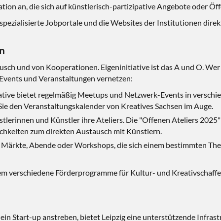
tion an, die sich auf künstlerisch-partizipative Angebote oder Öff
spezialisierte Jobportale und die Websites der Institutionen dire
n
usch und von Kooperationen. Eigeninitiative ist das A und O. Wer h
 Events und Veranstaltungen vernetzen:
tiative bietet regelmäßig Meetups und Netzwerk-Events in verschi
Sie den Veranstaltungskalender von Kreatives Sachsen im Auge.
stlerinnen und Künstler ihre Ateliers. Die "Offenen Ateliers 2025"
ichkeiten zum direkten Austausch mit Künstlern.
ndig Märkte, Abende oder Workshops, die sich einem bestimmten T
dem verschiedene Förderprogramme für Kultur- und Kreativschaffe
 ein Start-up anstreben, bietet Leipzig eine unterstützende Infrast