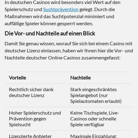
In deutschen Casinos wird besonders viel Wert auf den
Spielerschutz und
Suchtprävention
gelegt. Durch die
Maßnahmen wird das Suchtpotenzial minimiert und
auffällige Spieler können gesperrt werden.
Die Vor- und Nachteile auf einen Blick
Damit Sie genau wissen, worauf Sie sich bei einem Casino mit
deutscher Lizenz einlassen, haben wir Ihnen hier die Vor- und
Nachteile deutscher Online Casinos zusammengefasst:
Vorteile
Nachteile
Rechtlich sicher dank
Stark eingeschränktes
deutscher Lizenz
Spielangebot (nur
Spielautomaten erlaubt)
Hoher Spielerschutz und
Keine Tischspiele, Live-
Prävention gegen
Casinos oder schnelle
Spielsucht
Spiele verfügbar
Lizenzierte Anbieter
Maximale Einzahlung: