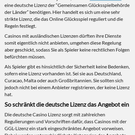
eine deutsche Lizenz der “Gemeinsamen Glücksspielbehörde
der Länder” benötigen. Hier handelt es sich um eine sehr
strikte Lizenz, die das Online Glücksspiel reguliert und die
Regeln festlegt.
Casinos mit ausländischen Lizenzen dürften ihre Dienste
somit eigentlich nicht anbieten, umgehen diese Regelung
aber geschickt, sodass Sie als Spieler keine rechtlichen Folgen
befürchten müssen.
Als Spieler gibt es hinsichtlich der Sicherheit keine Bedenken,
sofern eine Lizenz vorhanden ist. Sei sie aus Deutschland,
Curacao, Malta oder auch Großbritannien. Sie sollten sich
jedoch nicht bei einem Anbieter registrieren, der keine Lizenz
hat.
So schränkt die deutsche Lizenz das Angebot ein
Die deutsche Casino Lizenz sorgt mit zahlreichen
Regulierungen und Vorschriften dafür, dass Casinos mit der
GGL-Lizenz ein stark eingeschränktes Angebot vorweisen.