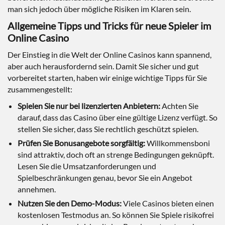
man sich jedoch über mögliche Risiken im Klaren sein.
Allgemeine Tipps und Tricks für neue Spieler im
Online Casino
Der Einstieg in die Welt der Online Casinos kann spannend,
aber auch herausfordernd sein. Damit Sie sicher und gut
vorbereitet starten, haben wir einige wichtige Tipps für Sie
zusammengestellt:
Spielen Sie nur bei lizenzierten Anbietern:
Achten Sie
darauf, dass das Casino über eine gültige Lizenz verfügt. So
stellen Sie sicher, dass Sie rechtlich geschützt spielen.
Prüfen Sie Bonusangebote sorgfältig:
Willkommensboni
sind attraktiv, doch oft an strenge Bedingungen geknüpft.
Lesen Sie die Umsatzanforderungen und
Spielbeschränkungen genau, bevor Sie ein Angebot
annehmen.
Nutzen Sie den Demo-Modus:
Viele Casinos bieten einen
kostenlosen Testmodus an. So können Sie Spiele risikofrei