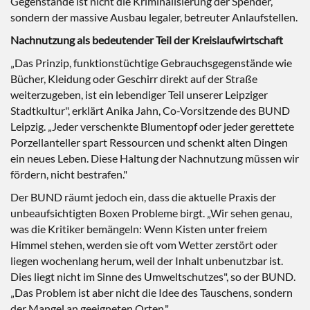
Gegenstände ist nicht die Kriminalisierung der Spender,
sondern der massive Ausbau legaler, betreuter Anlaufstellen.
Nachnutzung als bedeutender Teil der Kreislaufwirtschaft
„Das Prinzip, funktionstüchtige Gebrauchsgegenstände wie
Bücher, Kleidung oder Geschirr direkt auf der Straße
weiterzugeben, ist ein lebendiger Teil unserer Leipziger
Stadtkultur", erklärt Anika Jahn, Co-Vorsitzende des BUND
Leipzig. „Jeder verschenkte Blumentopf oder jeder gerettete
Porzellanteller spart Ressourcen und schenkt alten Dingen
ein neues Leben. Diese Haltung der Nachnutzung müssen wir
fördern, nicht bestrafen."
Der BUND räumt jedoch ein, dass die aktuelle Praxis der
unbeaufsichtigten Boxen Probleme birgt. „Wir sehen genau,
was die Kritiker bemängeln: Wenn Kisten unter freiem
Himmel stehen, werden sie oft vom Wetter zerstört oder
liegen wochenlang herum, weil der Inhalt unbenutzbar ist.
Dies liegt nicht im Sinne des Umweltschutzes", so der BUND.
„Das Problem ist aber nicht die Idee des Tauschens, sondern
der Mangel an geeigneten Orten."