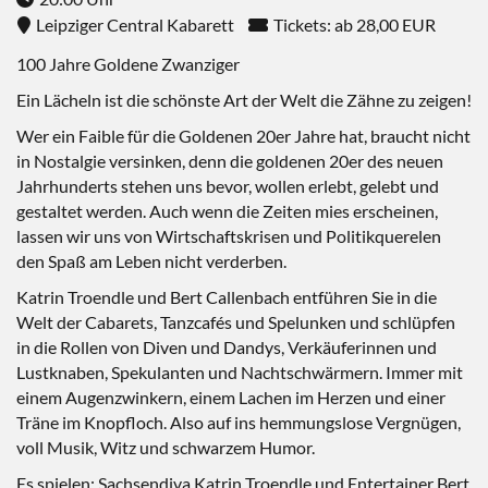
Leipziger Central Kabarett
Tickets: ab 28,00 EUR
100 Jahre Goldene Zwanziger
Ein Lächeln ist die schönste Art der Welt die Zähne zu zeigen!
Wer ein Faible für die Goldenen 20er Jahre hat, braucht nicht
in Nostalgie versinken, denn die goldenen 20er des neuen
Jahrhunderts stehen uns bevor, wollen erlebt, gelebt und
gestaltet werden. Auch wenn die Zeiten mies erscheinen,
lassen wir uns von Wirtschaftskrisen und Politikquerelen
den Spaß am Leben nicht verderben.
Katrin Troendle und Bert Callenbach entführen Sie in die
Welt der Cabarets, Tanzcafés und Spelunken und schlüpfen
in die Rollen von Diven und Dandys, Verkäuferinnen und
Lustknaben, Spekulanten und Nachtschwärmern. Immer mit
einem Augenzwinkern, einem Lachen im Herzen und einer
Träne im Knopfloch. Also auf ins hemmungslose Vergnügen,
voll Musik, Witz und schwarzem Humor.
Es spielen: Sachsendiva Katrin Troendle und Entertainer Bert