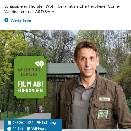
Schauspieler Thorsten Wolf - bekannt als Cheftierpfleger Conny
Weidner aus der ARD Serie...
Weiterlesen
20.05.2024
Führung
11:00
Wildpark