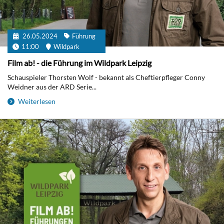
26.05.2024
Führung
11:00
Wildpark
Film ab! - die Führung im Wildpark Leipzig
Schauspieler Thorsten Wolf - bekannt als Cheftierpfleger Conny
Weidner aus der ARD Serie...
Weiterlesen