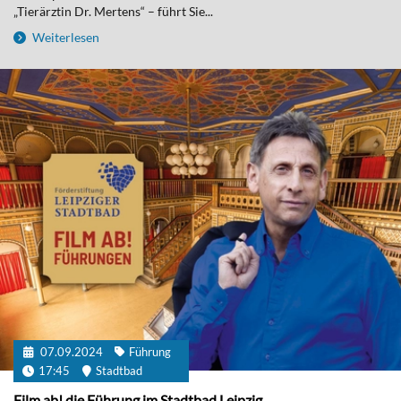
„Tierärztin Dr. Mertens“ – führt Sie...
Weiterlesen
07.09.2024
Führung
17:45
Stadtbad
Film ab! die Führung im Stadtbad Leipzig