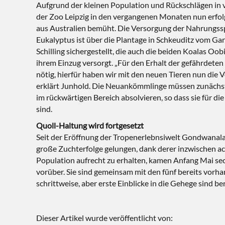
Aufgrund der kleinen Population und Rückschlägen in 
der Zoo Leipzig in den vergangenen Monaten nun erfolg
aus Australien bemüht. Die Versorgung der Nahrungssp
Eukalyptus ist über die Plantage in Schkeuditz vom G
Schilling sichergestellt, die auch die beiden Koalas Oo
ihrem Einzug versorgt. „Für den Erhalt der gefährdeten 
nötig, hierfür haben wir mit den neuen Tieren nun die 
erklärt Junhold. Die Neuankömmlinge müssen zunächs
im rückwärtigen Bereich absolvieren, so dass sie für di
sind.
Quoll-Haltung wird fortgesetzt
Seit der Eröffnung der Tropenerlebnsiwelt Gondwanalan
große Zuchterfolge gelungen, dank derer inzwischen ach
Population aufrecht zu erhalten, kamen Anfang Mai sec
vorüber. Sie sind gemeinsam mit den fünf bereits vor
schrittweise, aber erste Einblicke in die Gehege sind be
Dieser Artikel wurde veröffentlicht von: