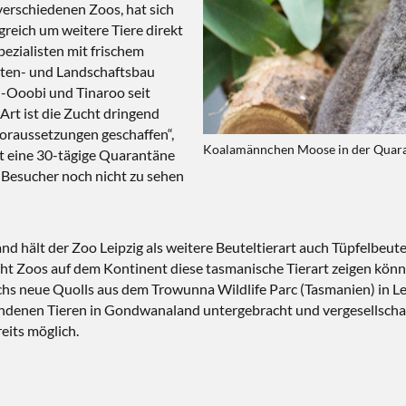
verschiedenen Zoos, hat sich
reich um weitere Tiere direkt
ezialisten mit frischem
arten- und Landschaftsbau
bi-Ooobi und Tinaroo seit
Art ist die Zucht dringend
Voraussetzungen geschaffen“,
Koalamännchen Moose in der Quaran
t eine 30-tägige Quarantäne
e Besucher noch nicht zu sehen
d hält der Zoo Leipzig als weitere Beuteltierart auch Tüpfelbeute
t Zoos auf dem Kontinent diese tasmanische Tierart zeigen können
hs neue Quolls aus dem Trowunna Wildlife Parc (Tasmanien) in Leip
handenen Tieren in Gondwanaland untergebracht und vergesellscha
reits möglich.