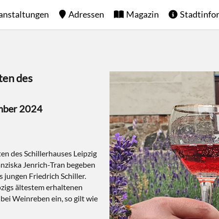
anstaltungen
Adressen
Magazin
Stadtinfo
ten des
ember 2024
n des Schillerhauses Leipzig
nziska Jenrich-Tran begeben
jungen Friedrich Schiller.
pzigs ältestem erhaltenen
ei Weinreben ein, so gilt wie