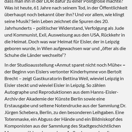
dass man ihn in der DDR dafür zu einer Politgröße machte?
Was ist heute, 61 Jahre nach seinem Tod, in der Öffentlichkeit
überhaupt noch bekannt über ihn? Und vor allem, wie klingt
seine Musik? Sein Leben zeichnet die Spuren des 20.
Jahrhunderts – politischer Widerstand, Verfolgung als Jude
und Kommunist, Exil, Ausweisung aus den USA, Rückkehr in
die Heimat. Doch was war Heimat für Eisler, der in Leipzig
geboren wurde, in Wien aufgewachsen war und „öfter als die
Schuhe die Länder wechselte“?
In der Studioausstellung »Anmut sparet nicht noch Mühe«
–
der Beginn von Eislers vertonter Kinderhymne von Bertolt
Brecht – zeigt Gastkuratorin Bettina Weil, wieviel Leipzig in
Eisler steckt und wieviel Eisler in Leipzig. So zählen
Autographe und Reproduktionen aus dem Hanns-Eisler-
Archiv der Akademie der Künste Berlin sowie eine
Erstausgabe und seltene Notendrucke aus der Sammlung Dr.
Jürgen Schebera, Berlin, zu den besonderen Leihgaben. Eine
Totenmaske, ein Abguss der Hände und ein Bildniskopf des
Komponisten aus der Sammlung des Stadtgeschichtlichen