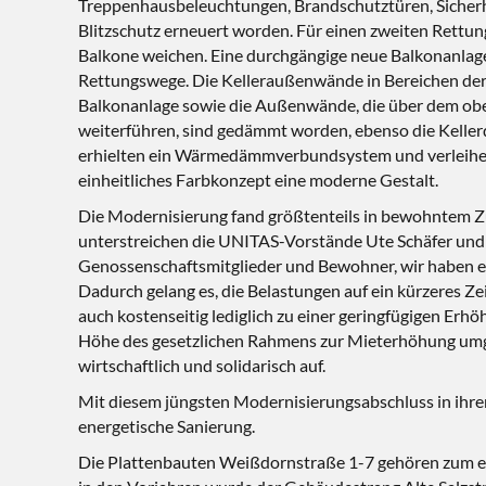
Treppenhausbeleuchtungen, Brandschutztüren, Sicher
Blitzschutz erneuert worden. Für einen zweiten Rettu
Balkone weichen. Eine durchgängige neue Balkonanlage 
Rettungswege. Die Kelleraußenwände in Bereichen der
Balkonanlage sowie die Außenwände, die über dem ob
weiterführen, sind gedämmt worden, ebenso die Keller
erhielten ein Wärmedämmverbundsystem und verleihe
einheitliches Farbkonzept eine moderne Gestalt.
Die Modernisierung fand größtenteils in bewohntem Z
unterstreichen die UNITAS-Vorstände Ute Schäfer und
Genossenschaftsmitglieder und Bewohner, wir haben es
Dadurch gelang es, die Belastungen auf ein kürzeres Ze
auch kostenseitig lediglich zu einer geringfügigen Er
Höhe des gesetzlichen Rahmens zur Mieterhöhung umgel
wirtschaftlich und solidarisch auf.
Mit diesem jüngsten Modernisierungsabschluss in ihrem 
energetische Sanierung.
Die Plattenbauten Weißdornstraße 1-7 gehören zum elf