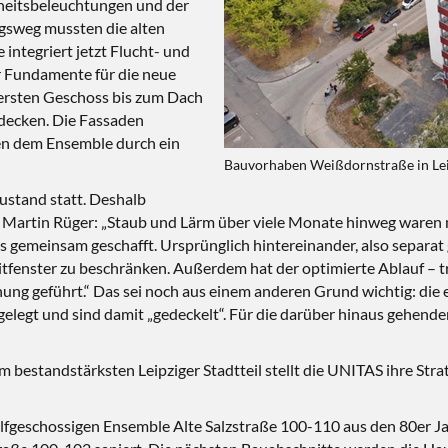
heitsbeleuchtungen und der
ngsweg mussten die alten
integriert jetzt Flucht- und
 Fundamente für die neue
ersten Geschoss bis zum Dach
decken. Die Fassaden
n dem Ensemble durch ein
Bauvorhaben Weißdornstraße in Le
ustand statt. Deshalb
 Martin Rüger: „Staub und Lärm über viele Monate hinweg waren
 gemeinsam geschafft. Ursprünglich hintereinander, also separa
itfenster zu beschränken. Außerdem hat der optimierte Ablauf – t
höhung geführt.“ Das sei noch aus einem anderen Grund wichtig: 
egt und sind damit „gedeckelt“. Für die darüber hinaus gehende
bestandstärksten Leipziger Stadtteil stellt die UNITAS ihre Stra
geschossigen Ensemble Alte Salzstraße 100-110 aus den 80er Jah