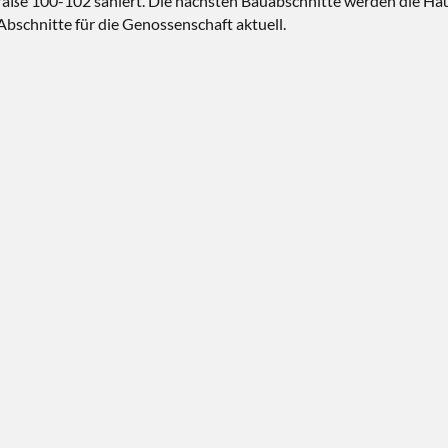
raße 100-102 saniert. Die nächsten Bauabschnitte werden die Ha
bschnitte für die Genossenschaft aktuell.