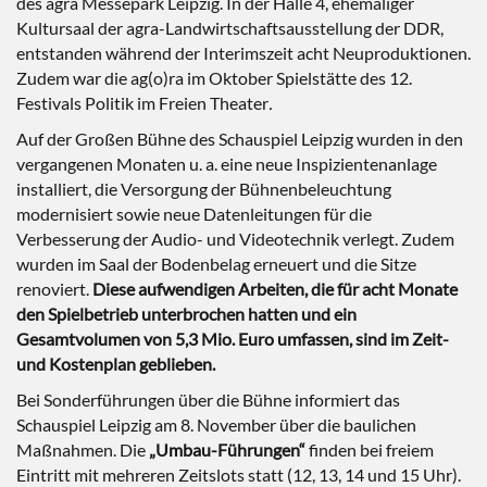
des agra Messepark Leipzig. In der Halle 4, ehemaliger
Kultursaal der agra-Landwirtschaftsausstellung der DDR,
entstanden während der Interimszeit acht Neuproduktionen.
Zudem war die ag(o)ra im Oktober Spielstätte des 12.
Festivals Politik im Freien Theater
.
Auf der Großen Bühne des Schauspiel Leipzig wurden in den
vergangenen Monaten u. a. eine neue Inspizientenanlage
installiert, die Versorgung der Bühnenbeleuchtung
modernisiert sowie neue Datenleitungen für die
Verbesserung der Audio- und Videotechnik verlegt. Zudem
wurden im Saal der Bodenbelag erneuert und die Sitze
renoviert.
Diese aufwendigen Arbeiten, die für acht Monate
den Spielbetrieb unterbrochen hatten und ein
Gesamtvolumen von 5,3 Mio. Euro umfassen, sind im Zeit-
und Kostenplan geblieben.
Bei Sonderführungen über die Bühne informiert das
Schauspiel Leipzig am 8. November über die baulichen
Maßnahmen. Die
„Umbau-Führungen“
finden bei freiem
Eintritt mit mehreren Zeitslots statt (12, 13, 14 und 15 Uhr).