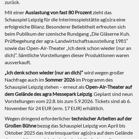
zurück.
Mit einer
Auslastung von fast 80 Prozent
zieht das
Schauspiel Leipzig für die Interimsspielstätte ag(o)ra eine
erfolgreiche Bilanz. Besonderer Beliebtheit erfreuten sich
beim Publikum der szenische Rundgang „Die Gläserne Kuh.
Prüfbegehung der agra-Landwirtschaftsausstellung 1981“
sowie das Open-Air-Theater „Ich denk schon wieder (nur an
dich)“. Sämtliche Vorstellungen dieser Produktionen waren
ausverkauft.
„Ich denk schon wieder (nur an dich)“
wird wegen großer
Nachfrage auch im
Sommer 2026
im Programm des
Schauspiel Leipzig stehen – erneut als
Open-Air-Theater auf
dem Gelände des agra Messepark Leipzig
. Geplant sind neun
Vorstellungen vom 22.8. bis zum 5.9.2026. Tickets sind ab 6.
November für 24 EUR (erm. 17 EUR) erhältlich.
Wegen dringend erforderlicher
technischer Arbeiten auf der
Großen Bühne
bezog das Schauspiel Leipzig von April bis
Oktober 2025 das Interimsquartier ag(o)ra auf dem Gelände