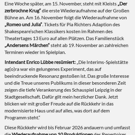
Eine Woche später, am 15. November, steht mit Kleists
„Der
zerbrochne Krug“
die erste Wiederaufnahme auf der Großen
Bühne an. Am 16. November folgt die Wiederaufnahme von
„Romeo und Julia“
. Tickets für Pia Richters Adaption des
Shakespeare’schen Klassikers kosten im Rahmen des
Theatertages 13 Euro auf allen Plätzen. Das Familienstück
„Andersens Märchen“
steht ab 19. November an zahlreichen
Terminen wieder im Spielplan.
Intendant Enrico Lübbe resümiert:
„Die Interims-Spielstätte
ag(o)ra war ein gelungenes Experiment, das auf
beeindruckende Resonanz gestoßen ist. Das große Interesse
und die Treue unseres Publikums in dieser besonderen Zeit
zeigen die tiefe Verankerung des Schauspiel Leipzig in der
Stadtgesellschaft. Dafür gilt mein herzlicher Dank. Jetzt
blicken wir mit großer Freude auf die Rückkehr in das
modernisierte Haus und auf alles, was dort auf dem
Programm steht.“
Diese Rückkehr wird bis Februar 2026 andauern und umfasst
die
Wiederaufnahme von 10 Produktionen
des Repertoires.