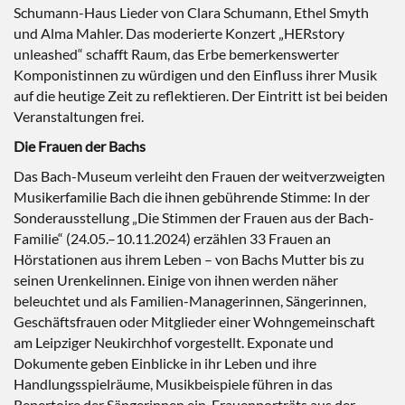
Schumann-Haus Lieder von Clara Schumann, Ethel Smyth
und Alma Mahler. Das moderierte Konzert „HERstory
unleashed“ schafft Raum, das Erbe bemerkenswerter
Komponistinnen zu würdigen und den Einfluss ihrer Musik
auf die heutige Zeit zu reflektieren. Der Eintritt ist bei beiden
Veranstaltungen frei.
Die Frauen der Bachs
Das Bach-Museum verleiht den Frauen der weitverzweigten
Musikerfamilie Bach die ihnen gebührende Stimme: In der
Sonderausstellung „Die Stimmen der Frauen aus der Bach-
Familie“ (24.05.–10.11.2024) erzählen 33 Frauen an
Hörstationen aus ihrem Leben – von Bachs Mutter bis zu
seinen Urenkelinnen. Einige von ihnen werden näher
beleuchtet und als Familien-Managerinnen, Sängerinnen,
Geschäftsfrauen oder Mitglieder einer Wohngemeinschaft
am Leipziger Neukirchhof vorgestellt. Exponate und
Dokumente geben Einblicke in ihr Leben und ihre
Handlungsspielräume, Musikbeispiele führen in das
Repertoire der Sängerinnen ein. Frauenporträts aus der