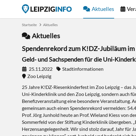
Aktuelles
Ver
Startseite
Aktuelles
Aktuelles
Spendenrekord zum K!DZ-Jubiläum im 
Geld- und Sachspenden für die Uni-Kinderkl
25.11.2022
Stadtinformationen
Zoo Leipzig
25 Jahre K!DZ-Riesenkinderfest im Zoo Leipzig – das Ju
Uni-Kinderklinik und den Zoo Leipzig, sondern auch für
Benefizveranstaltung eine besondere Veranstaltung. A
gemeinsam auch einen Spendenrekord vermelden: 54.4
Prof. Jörg Junhold heute an Prof. Wieland Kiess von de
Sommerfeld von der Stiftung Kinderklinik übergeben. „D
Herzensangelegenheit. Wir sind stolz darauf, Jahr für 
gewinnen zu können“, sagt Junhold und bedankt sich bei 