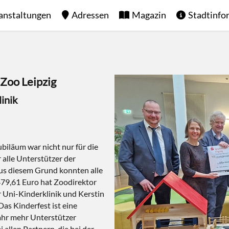
anstaltungen
Adressen
Magazin
Stadtinfo
Zoo Leipzig
inik
biläum war nicht nur für die
 alle Unterstützer der
us diesem Grund konnten alle
79,61 Euro hat Zoodirektor
r Uni-Kinderklinik und Kerstin
as Kinderfest ist eine
Jahr mehr Unterstützer
allen Partnern, die bei der