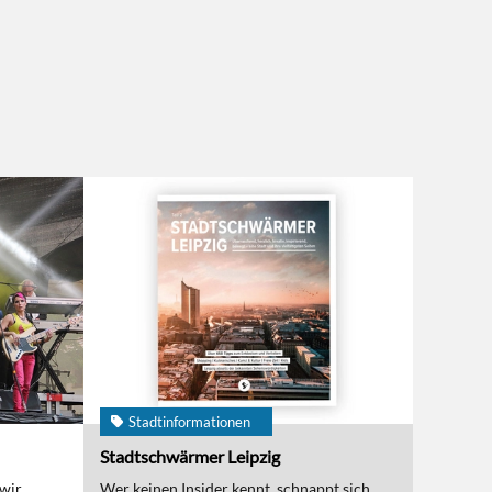
Stadtinformationen
Stadtschwärmer Leipzig
 wir
Wer keinen Insider kennt, schnappt sich