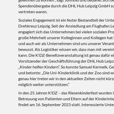
Spendenübergabe durch die DHL Hub Leipzig GmbH so
vertreten waren.
Soziales Engagement ist ein fester Bestandteil der U
Drehkreuz Leipzig. Seit der Ansiedlung am Flughafen Le
engagiert sich das Unternehmen bei vielen sozialen Pro
große Mehrheit unserer Kolleginnen und Kollegen hat 
und auch wir als Unternehmen sind uns unserer Verantw
bewusst. Als Logistiker wissen wir, dass man mit verei
kann. Die K!DZ-Benefizveranstaltung ist genau dafür ein
Vorsitzender der Geschäftsführung der DHL Hub Leipz
„Kinder helfen Kindern“. So konnte Samuel Kermelk, Ge
und betonte: „Die Uni-Kinderklinik und der Zoo sind wi
genau hier treten wir in den aktuellen Zeiten nicht k
möglich weiter unterstützen.“
In den 25 Jahren K!DZ – das Riesenkinderfest wurden i
Betreuung von Patienten und Eltern auf der Kinderint
findet am 16. September 2023 statt. Interessierte Unt