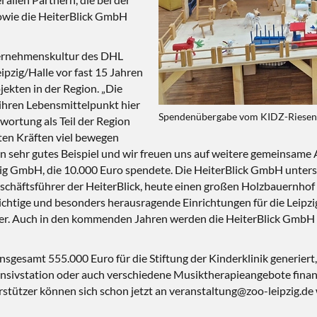
wie die HeiterBlick GmbH
nternehmenskultur des DHL
ipzig/Halle vor fast 15 Jahren
jekten in der Region. „Die
ihren Lebensmittelpunkt hier
Spendenübergabe vom KIDZ-Riesenki
ortung als Teil der Region
nten Kräften viel bewegen
 sehr gutes Beispiel und wir freuen uns auf weitere gemeinsame Ak
ig GmbH, die 10.000 Euro spendete. Die HeiterBlick GmbH unters
schäftsführer der HeiterBlick, heute einen großen Holzbauernhof 
chtige und besonders herausragende Einrichtungen für die Leipzige
ürzer. Auch in den kommenden Jahren werden die HeiterBlick GmbH u
nsgesamt 555.000 Euro für die Stiftung der Kinderklinik generiert
ensivstation oder auch verschiedene Musiktherapieangebote fina
erstützer können sich schon jetzt an veranstaltung@zoo-leipzig.d