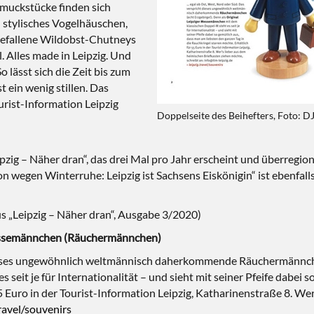
hmuckstücke finden sich
n stylisches Vogelhäuschen,
gefallene Wildobst-Chutneys
 Alles made in Leipzig. Und
 lässt sich die Zeit bis zum
 ein wenig stillen. Das
ourist-Information Leipzig
Doppelseite des Beihefters, Foto: 
d
pzig – Näher dran“, das drei Mal pro Jahr erscheint und überregion
on wegen Winterruhe: Leipzig ist Sachsens Eiskönigin“ ist ebenfall
s „Leipzig – Näher dran“, Ausgabe 3/2020)
Messemännchen (Räuchermännchen)
ieses ungewöhnlich weltmännisch daherkommende Räuchermännchen 
it je für Internationalität – und sieht mit seiner Pfeife dabei 
55 Euro in der Tourist-Information Leipzig, Katharinenstraße 8. We
ravel/souvenirs