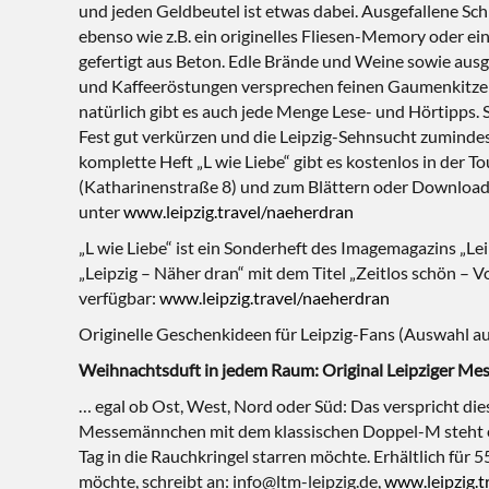
und jeden Geldbeutel ist etwas dabei. Ausgefallene Sc
ebenso wie z.B. ein originelles Fliesen-Memory oder ei
gefertigt aus Beton. Edle Brände und Weine sowie aus
und Kaffeeröstungen versprechen feinen Gaumenkitzel.
natürlich gibt es auch jede Menge Lese- und Hörtipps. So
Fest gut verkürzen und die Leipzig-Sehnsucht zumindest
komplette Heft „L wie Liebe“ gibt es kostenlos in der T
(Katharinenstraße 8) und zum Blättern oder Downloa
unter
www.leipzig.travel/naeherdran
„L wie Liebe“ ist ein Sonderheft des Imagemagazins „Lei
„Leipzig – Näher dran“ mit dem Titel „Zeitlos schön – V
verfügbar:
www.leipzig.travel/naeherdran
Originelle Geschenkideen für Leipzig-Fans (Auswahl au
Weihnachtsduft in jedem Raum: Original Leipziger 
… egal ob Ost, West, Nord oder Süd: Das verspricht d
Messemännchen mit dem klassischen Doppel-M steht es se
Tag in die Rauchkringel starren möchte. Erhältlich für 
möchte, schreibt an: info@ltm-leipzig.de,
www.leipzig.t