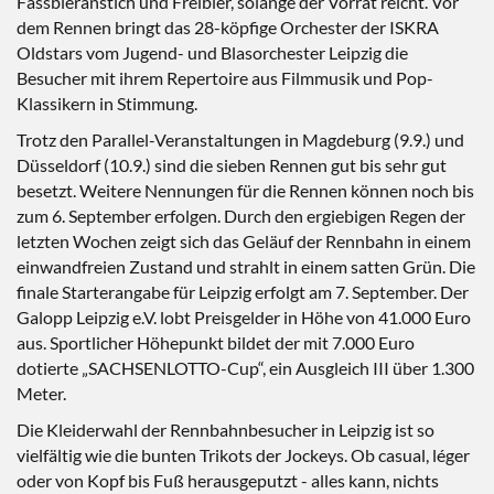
Fassbieranstich und Freibier, solange der Vorrat reicht. Vor
dem Rennen bringt das 28-köpfige Orchester der ISKRA
Oldstars vom Jugend- und Blasorchester Leipzig die
Besucher mit ihrem Repertoire aus Filmmusik und Pop-
Klassikern in Stimmung.
Trotz den Parallel-Veranstaltungen in Magdeburg (9.9.) und
Düsseldorf (10.9.) sind die sieben Rennen gut bis sehr gut
besetzt. Weitere Nennungen für die Rennen können noch bis
zum 6. September erfolgen. Durch den ergiebigen Regen der
letzten Wochen zeigt sich das Geläuf der Rennbahn in einem
einwandfreien Zustand und strahlt in einem satten Grün. Die
finale Starterangabe für Leipzig erfolgt am 7. September. Der
Galopp Leipzig e.V. lobt Preisgelder in Höhe von 41.000 Euro
aus. Sportlicher Höhepunkt bildet der mit 7.000 Euro
dotierte „SACHSENLOTTO-Cup“, ein Ausgleich III über 1.300
Meter.
Die Kleiderwahl der Rennbahnbesucher in Leipzig ist so
vielfältig wie die bunten Trikots der Jockeys. Ob casual, léger
oder von Kopf bis Fuß herausgeputzt - alles kann, nichts