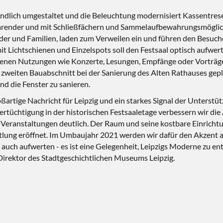
eundlich umgestaltet und die Beleuchtung modernisiert Kassentr
arender und mit Schließfächern und Sammelaufbewahrungsmöglich
inder und Familien, laden zum Verweilen ein und führen den Besuc
 Lichtschienen und Einzelspots soll den Festsaal optisch aufwerte
chiedenen Nutzungen wie Konzerte, Lesungen, Empfänge oder Vortr
 zweiten Bauabschnitt bei der Sanierung des Alten Rathauses gepla
d die Fenster zu sanieren.
roßartige Nachricht für Leipzig und ein starkes Signal der Unters
tüchtigung in der historischen Festsaaletage verbessern wir die
e Veranstaltungen deutlich. Der Raum und seine kostbare Einricht
ttlung eröffnet. Im Umbaujahr 2021 werden wir dafür den Akzent au
auch aufwerten - es ist eine Gelegenheit, Leipzigs Moderne zu en
, Direktor des Stadtgeschichtlichen Museums Leipzig.