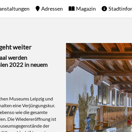
anstaltungen
Adressen
Magazin
Stadtinfo
geht weiter
saal werden
hlen 2022 in neuem
lichen Museums Leipzig und
rhalten eine Verjüngungskur.
 ebenso wie die gesamte
en. Die Wiedereröffnung ist
 Museumsgegenstände der