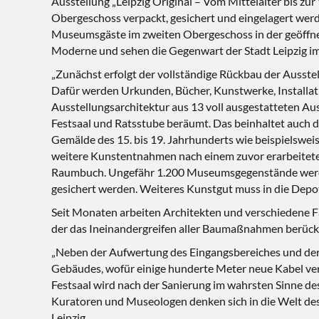
Ausstellung „Leipzig Original – Vom Mittelalter bis zur
Obergeschoss verpackt, gesichert und eingelagert wer
Museumsgäste im zweiten Obergeschoss in der geöffne
Moderne und sehen die Gegenwart der Stadt Leipzig im 
„Zunächst erfolgt der vollständige Rückbau der Ausste
Dafür werden Urkunden, Bücher, Kunstwerke, Installa
Ausstellungsarchitektur aus 13 voll ausgestatteten A
Festsaal und Ratsstube beräumt. Das beinhaltet auch
Gemälde des 15. bis 19. Jahrhunderts wie beispielswei
weitere Kunstentnahmen nach einem zuvor erarbeite
Raumbuch. Ungefähr 1.200 Museumsgegenstände werden 
gesichert werden. Weiteres Kunstgut muss in die Depo
Seit Monaten arbeiten Architekten und verschiedene F
der das Ineinandergreifen aller Baumaßnahmen berück
„Neben der Aufwertung des Eingangsbereiches und der 
Gebäudes, wofür einige hunderte Meter neue Kabel verl
Festsaal wird nach der Sanierung im wahrsten Sinne des
Kuratoren und Museologen denken sich in die Welt des 
Leipzig.