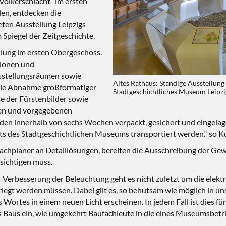
 Völkerschlacht“ im ersten
den, entdecken die
ten Ausstellung Leipzigs
Spiegel der Zeitgeschichte.
llung im ersten Obergeschoss.
tionen und
usstellungsräumen sowie
Altes Rathaus: Ständige Ausstellung 
 die Abnahme großformatiger
Stadtgeschichtliches Museum Leipzi
se der Fürstenbilder sowie
ten und vorgegebenen
innerhalb von sechs Wochen verpackt, gesichert und eingelage
ts des Stadtgeschichtlichen Museums transportiert werden.“ so K
achplaner an Detaillösungen, bereiten die Ausschreibung der Ge
sichtigen muss.
Verbesserung der Beleuchtung geht es nicht zuletzt um die elekt
egt werden müssen. Dabei gilt es, so behutsam wie möglich in un
 Wortes in einem neuen Licht erscheinen. In jedem Fall ist dies fü
Baus ein, wie umgekehrt Baufachleute in die eines Museumsbetrie