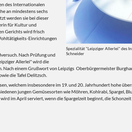
en des Internationalen
che an mindestens sechs
zt werden sie bei dieser
rin für Kultur und
en Gerichts wird frisch
ohltätigkeits-Einrichtungen
Spezialität "Leipziger Allerlei" des
Schneider
dversuch. Nach Prüfung und
eipziger Allerlei" wird die
ben. Nach einem Grußwort von Leipzigs Oberbürgermeister Burgha
owie die Tafel Delitzsch.
üsen, welchem insbesondere im 19. und 20. Jahrhundert hohe über
chiedenen jungen Gemüsesorten wie Möhren, Kohlrabi, Spargel, 
wird im April serviert, wenn die Spargelzeit beginnt, die Schonzei