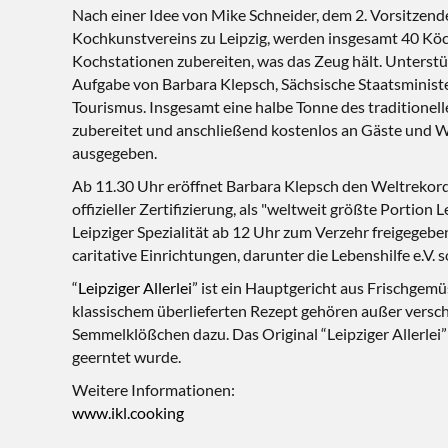
Nach einer Idee von Mike Schneider, dem 2. Vorsitzend
Kochkunstvereins zu Leipzig, werden insgesamt 40 Kö
Kochstationen zubereiten, was das Zeug hält. Unterstüt
Aufgabe von Barbara Klepsch, Sächsische Staatsministe
Tourismus. Insgesamt eine halbe Tonne des traditionell
zubereitet und anschließend kostenlos an Gäste und W
ausgegeben.
Ab 11.30 Uhr eröffnet Barbara Klepsch den Weltrekor
offizieller Zertifizierung, als "weltweit größte Portion L
Leipziger Spezialität ab 12 Uhr zum Verzehr freigege
caritative Einrichtungen, darunter die Lebenshilfe e.V. s
“
Leipziger Allerlei
” ist ein Hauptgericht aus Frischgem
klassischem überlieferten Rezept gehören außer vers
Semmelklößchen dazu. Das Original “Leipziger Allerlei” 
geerntet wurde.
Weitere Informationen:
www.ikl.cooking