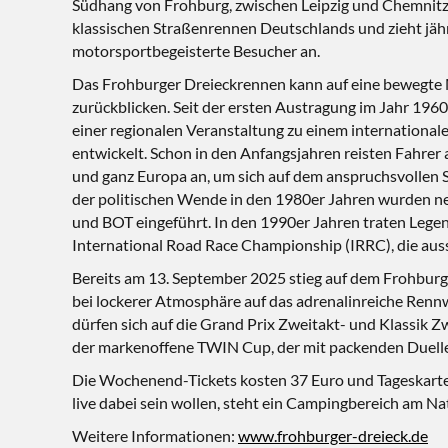
Südhang von Frohburg, zwischen Leipzig und Chemnitz, 
klassischen Straßenrennen Deutschlands und zieht jäh
motorsportbegeisterte Besucher an.
Das Frohburger Dreieckrennen kann auf eine bewegte
zurückblicken. Seit der ersten Austragung im Jahr 196
einer regionalen Veranstaltung zu einem internationa
entwickelt. Schon in den Anfangsjahren reisten Fahrer
und ganz Europa an, um sich auf dem anspruchsvollen 
der politischen Wende in den 1980er Jahren wurden n
und BOT eingeführt. In den 1990er Jahren traten Lege
International Road Race Championship (IRRC), die auss
Bereits am 13. September 2025 stieg auf dem Frohburge
bei lockerer Atmosphäre auf das adrenalinreiche Ren
dürfen sich auf die Grand Prix Zweitakt- und Klassik 
der markenoffene TWIN Cup, der mit packenden Duell
Die Wochenend-Tickets kosten 37 Euro und Tageskarten
live dabei sein wollen, steht ein Campingbereich am 
Weitere Informationen:
www.frohburger-dreieck.de