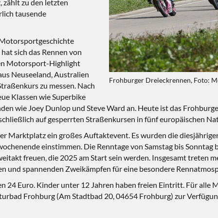
zählt zu den letzten
rlich tausende
 Motorsportgeschichte
0 hat sich das Rennen von
len Motorsport-Highlight
 aus Neuseeland, Australien
Frohburger Dreieckrennen, Foto: M
Straßenkurs zu messen. Nach
eue Klassen wie Superbike
nden wie Joey Dunlop und Steve Ward an. Heute ist das Frohburge
chließlich auf gesperrten Straßenkursen in fünf europäischen Na
r Marktplatz ein großes Auftaktevent. Es wurden die diesjährigen
nwochenende einstimmen. Die Renntage von Samstag bis Sonntag 
Zweitakt freuen, die 2025 am Start sein werden. Insgesamt treten 
en und spannenden Zweikämpfen für eine besondere Rennatmosp
 24 Euro. Kinder unter 12 Jahren haben freien Eintritt. Für all
Naturbad Frohburg (Am Stadtbad 20, 04654 Frohburg) zur Verfügun