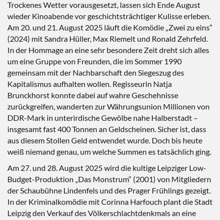
Trockenes Wetter vorausgesetzt, lassen sich Ende August
wieder Kinoabende vor geschichtsträchtiger Kulisse erleben.
Am 20. und 21. August 2025 läuft die Komödie „Zwei zu eins“
(2024) mit Sandra Hüller, Max Riemelt und Ronald Zehrfeld.
In der Hommage an eine sehr besondere Zeit dreht sich alles
um eine Gruppe von Freunden, die im Sommer 1990
gemeinsam mit der Nachbarschaft den Siegeszug des
Kapitalismus aufhalten wollen. Regisseurin Natja
Brunckhorst konnte dabei auf wahre Geschehnisse
zurückgreifen, wanderten zur Währungsunion Millionen von
DDR-Mark in unterirdische Gewölbe nahe Halberstadt –
insgesamt fast 400 Tonnen an Geldscheinen. Sicher ist, dass
aus diesem Stollen Geld entwendet wurde. Doch bis heute
weiß niemand genau, um welche Summen es tatsächlich ging.
Am 27. und 28. August 2025 wird die kultige Leipziger Low-
Budget-Produktion „Das Monstrum“ (2001) von Mitgliedern
der Schaubühne Lindenfels und des Prager Frühlings gezeigt.
In der Kriminalkomödie mit Corinna Harfouch plant die Stadt
Leipzig den Verkauf des Völkerschlachtdenkmals an eine