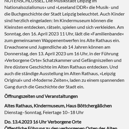
NOTENSCHLÜSSEL. Die Musikstadt Leipzig im
Nationalsozialismus« und »Leseland DDR« die Musik- und
die Buchgeschichte der Stadt Leipzig beleuchtet. Auch Kinder
sind herzlich eingeladen: Im Kindermuseum können die
Kleinsten entdecken, rätseln, spielen und sich verkleiden. Am
Sonntag, den 16. April 2023 11 Uhr, lädt die »Familienbande«
zum gemeinsamen Wappenentwerfen ins Alte Rathaus ein.
Erwachsene und Jugendliche ab 14 Jahren können am
Donnerstag, den 13. April 2023 um 16 Uhr, in der Führung
»Verborgene Orte« Schatzkammer und Gefängniszellen und
ihre düstere Geschichte im Alten Rathaus entdecken. Und
auch die ständige Ausstellung im Alten Rathaus, »Leipzig
Original« und »Moderne Zeiten«, laden zu einem spannenden
Gang durch die Geschichte der Stadt ein.
Öffnungszeiten und Veranstaltungen
Altes Rathaus, Kindermuseum, Haus Böttchergäßchen
Dienstag–Sonntag, Feiertage 10–18 Uhr
Do. 13.4.2023 16 Uhr Verborgene Orte
Öffentliche Führung zu den verborgenen Orten des Alten