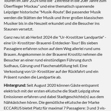
Touren im Jahr 2024 sind die "Zeitreise in die 20er Jahre zum
Überflieger Mockau" und eine thematisch spannende
Leipziger historische "Musik-Route". Bei passender Musik
werden die Stätten der Musik und ihrer großen klassischen
Musiker bis in die Neuzeit erkundet und die Besucher ins
Staunen versetzt.
Ganz neu ist ab Herbst 2024 die "Ur-Krostitzer Landpartie" -
eine Ur-Krostitzer-Brauerei-Entdecker-Tour! Bis sieben
Passagiere erfahren schon auf dem Weg allerlei rund ums
Brauen. Angekommen in der Brauerei Krostitz nehmen die
Besucher an einer rund einstündigen Führung durch
Sudhaus, Gärung und Flaschenabfüllung teil. Eine
Verkostung von Ur-Krostitzer auf der Rückfahrt und ein
Präsent runden die Landpartie ab.
Hintergrund:
Seit August 2020 können Gäste entspannt
elektrisch mit der ersten eKutsche die Stadt Leipzig ohne
Emissionen erfahren und dabei Stadtgeschichte(n) aus dem
Nähkästchen hören. Die gemütliche eKutsche der Marke
ECCARUS bietet Platz für maximal 7 Passagiere: 3 und 3 vis-