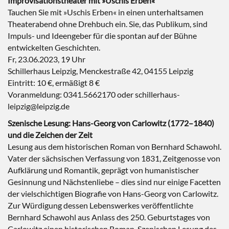
Improvisationstheater mit »Uschis Erben«
Tauchen Sie mit »Uschis Erben« in einen unterhaltsamen
Theaterabend ohne Drehbuch ein. Sie, das Publikum, sind
Impuls- und Ideengeber für die spontan auf der Bühne
entwickelten Geschichten.
Fr, 23.06.2023, 19 Uhr
Schillerhaus Leipzig, Menckestraße 42, 04155 Leipzig
Eintritt: 10 €, ermäßigt 8 €
Voranmeldung: 0341.5662170 oder schillerhaus-
leipzig@leipzig.de
Szenische Lesung: Hans-Georg von Carlowitz (1772–1840)
und die Zeichen der Zeit
Lesung aus dem historischen Roman von Bernhard Schawohl.
Vater der sächsischen Verfassung von 1831, Zeitgenosse von
Aufklärung und Romantik, geprägt von humanistischer
Gesinnung und Nächstenliebe – dies sind nur einige Facetten
der vielschichtigen Biografie von Hans-Georg von Carlowitz.
Zur Würdigung dessen Lebenswerkes veröffentlichte
Bernhard Schawohl aus Anlass des 250. Geburtstages von
Carlowitz einen historischen Roman. Szenischen Lesung des