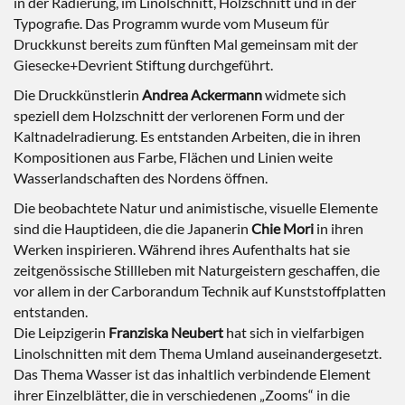
in der Radierung, im Linolschnitt, Holzschnitt und in der
Typografie. Das Programm wurde vom Museum für
Druckkunst bereits zum fünften Mal gemeinsam mit der
Giesecke+Devrient Stiftung durchgeführt.
Die Druckkünstlerin
Andrea Ackermann
widmete sich
speziell dem Holzschnitt der verlorenen Form und der
Kaltnadelradierung. Es entstanden Arbeiten, die in ihren
Kompositionen aus Farbe, Flächen und Linien weite
Wasserlandschaften des Nordens öffnen.
Die beobachtete Natur und animistische, visuelle Elemente
sind die Hauptideen, die die Japanerin
Chie Mori
in ihren
Werken inspirieren. Während ihres Aufenthalts hat sie
zeitgenössische Stillleben mit Naturgeistern geschaffen, die
vor allem in der Carborandum Technik auf Kunststoffplatten
entstanden.
Die Leipzigerin
Franziska Neubert
hat sich in vielfarbigen
Linolschnitten mit dem Thema Umland auseinandergesetzt.
Das Thema Wasser ist das inhaltlich verbindende Element
ihrer Einzelblätter, die in verschiedenen „Zooms“ in die