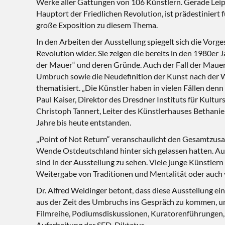
Werke aller Gattungen von 106 Künstlern. Gerade Leipz
Hauptort der Friedlichen Revolution, ist prädestiniert 
große Exposition zu diesem Thema.
In den Arbeiten der Ausstellung spiegelt sich die Vorge
Revolution wider. Sie zeigen die bereits in den 1980er J
der Mauer“ und deren Gründe. Auch der Fall der Maue
Umbruch sowie die Neudefinition der Kunst nach der 
thematisiert. „Die Künstler haben in vielen Fällen denn 
Paul Kaiser, Direktor des Dresdner Instituts für Kultu
Christoph Tannert, Leiter des Künstlerhauses Bethanien
Jahre bis heute entstanden.
„Point of Not Return“ veranschaulicht den Gesamtzusa
Wende Ostdeutschland hinter sich gelassen hatten. Auc
sind in der Ausstellung zu sehen. Viele junge Künstle
Weitergabe von Traditionen und Mentalität oder auch
Dr. Alfred Weidinger betont, dass diese Ausstellung ei
aus der Zeit des Umbruchs ins Gespräch zu kommen, um
Filmreihe, Podiumsdiskussionen, Kuratorenführungen,
Aufarbeitung der SED-Diktatur.