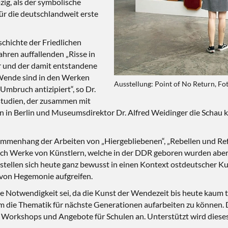
ig, als der symbolische
für die deutschlandweit erste
schichte der Friedlichen
ahren auffallenden „Risse in
r und der damit entstandene
Wende sind in den Werken
Ausstellung: Point of No Return, Fo
Umbruch antizipiert“, so Dr.
rstudien, der zusammen mit
 in Berlin und Museumsdirektor Dr. Alfred Weidinger die Schau ku
mmenhang der Arbeiten von „Hiergebliebenen“, „Rebellen und Refo
h Werke von Künstlern, welche in der DDR geboren wurden aber di
rn stellen sich heute ganz bewusst in einen Kontext ostdeutscher 
 von Hegemonie aufgreifen.
ne Notwendigkeit sei, da die Kunst der Wendezeit bis heute kaum t
 die Thematik für nächste Generationen aufarbeiten zu können. D
 Workshops und Angebote für Schulen an. Unterstützt wird diese