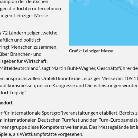
Champion der deutschen
ugen die Tochterunternehmen
ungen, Leipziger Messe
s 72 Ländern zeigen, welche
ftlich und politisch
 bringt Menschen zusammen,
Grafik: Leipziger Messe
 über Branchen- und
lsgeber für Wirtschaft,
 Mitteldeutschland“, sagt Martin Buhl-Wagner, Geschäftsführer de
em anspruchsvollen Umfeld konnte die Leipziger Messe mit 109,1
blikumsmessen, unsere Kongresse und Dienstleistungen wurden st
ort Leipzig.“
tandort
er für internationale Sportgroßveranstaltungen etabliert. Bereits
dem Internationalen Deutschen Turnfest und den Turn-Europameist
mensgruppe diese Kompetenz weiter aus. Das Messegelände ist 
piele, als Wettkampfstätte vorgesehen.