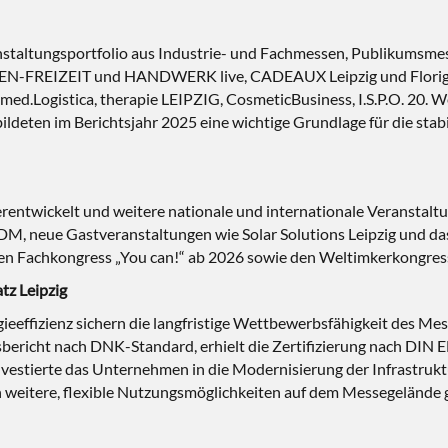
nstaltungsportfolio aus Industrie- und Fachmessen, Publikumsme
FREIZEIT und HANDWERK live, CADEAUX Leipzig und Floriga, 
Logistica, therapie LEIPZIG, CosmeticBusiness, I.S.P.O. 20. 
ldeten im Berichtsjahr 2025 eine wichtige Grundlage für die stab
terentwickelt und weitere nationale und internationale Veranstaltu
neue Gastveranstaltungen wie Solar Solutions Leipzig und das i
n Fachkongress „You can!“ ab 2026 sowie den Weltimkerkongres
tz Leipzig
gieeffizienz sichern die langfristige Wettbewerbsfähigkeit des Mes
sbericht nach DNK-Standard, erhielt die Zertifizierung nach DI
investierte das Unternehmen in die Modernisierung der Infrastruktu
 weitere, flexible Nutzungsmöglichkeiten auf dem Messegelände 