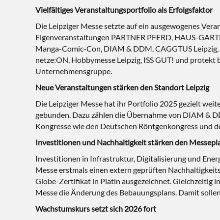
Vielfältiges Veranstaltungsportfolio als Erfolgsfaktor
Die Leipziger Messe setzte auf ein ausgewogenes Vera
Eigenveranstaltungen PARTNER PFERD, HAUS-GARTEN-
Manga-Comic-Con, DIAM & DDM, CAGGTUS Leipzig, med.
netze:ON, Hobbymesse Leipzig, ISS GUT! und protekt bi
Unternehmensgruppe.
Neue Veranstaltungen stärken den Standort Leipzig
Die Leipziger Messe hat ihr Portfolio 2025 gezielt wei
gebunden. Dazu zählen die Übernahme von DIAM & DDM, 
Kongresse wie den Deutschen Röntgenkongress und de
Investitionen und Nachhaltigkeit stärken den Messepla
Investitionen in Infrastruktur, Digitalisierung und Ener
Messe erstmals einen extern geprüften Nachhaltigkeit
Globe-Zertifikat in Platin ausgezeichnet. Gleichzeitig 
Messe die Änderung des Bebauungsplans. Damit sollen
Wachstumskurs setzt sich 2026 fort