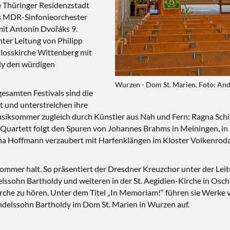
ie Thüringer Residenzstadt
as MDR-Sinfonieorchester
mit Antonín Dvořáks 9.
ter Leitung von Philipp
losskirche Wittenberg mit
dy den würdigen
Wurzen - Dom St. Marien, Foto: An
esamten Festivals sind die
 und unterstreichen ihre
siksommer zugleich durch Künstler aus Nah und Fern: Ragna Schi
uartett folgt den Spuren von Johannes Brahms in Meiningen, in F
na Hoffmann verzaubert mit Harfenklängen im Kloster Volkenroda
mmer halt. So präsentiert der Dresdner Kreuzchor unter der Lei
ssohn Bartholdy und weiteren in der St. Aegidien-Kirche in Osch
irche zu hören. Unter dem Titel „In Memoriam!“ führen sie Werke
ndelssohn Bartholdy im Dom St. Marien in Wurzen auf.