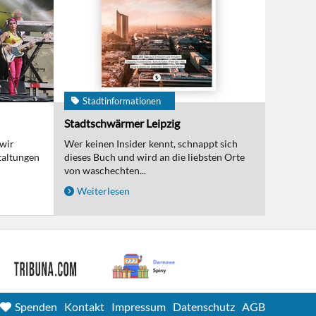
Stadtinformationen
Stadtschwärmer Leipzig
 wir
Wer keinen Insider kennt, schnappt sich
taltungen
dieses Buch und wird an die liebsten Orte
von waschechten...
Weiterlesen
Spenden
Kontakt
Impressum
Datenschutz
AGB