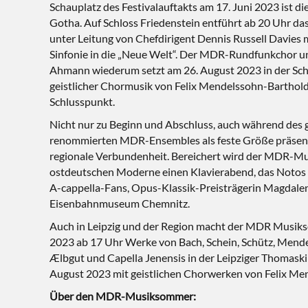
Schauplatz des Festivalauftakts am 17. Juni 2023 ist d
Gotha. Auf Schloss Friedenstein entführt ab 20 Uhr d
unter Leitung von Chefdirigent Dennis Russell Davies 
Sinfonie in die „Neue Welt“. Der MDR-Rundfunkchor un
Ahmann wiederum setzt am 26. August 2023 in der Sch
geistlicher Chormusik von Felix Mendelssohn-Barthol
Schlusspunkt.
Nicht nur zu Beginn und Abschluss, auch während des g
renommierten MDR-Ensembles als feste Größe präsent
regionale Verbundenheit. Bereichert wird der MDR-Mu
ostdeutschen Moderne einen Klavierabend, das Notos Q
A-cappella-Fans, Opus-Klassik-Preisträgerin Magdale
Eisenbahnmuseum Chemnitz.
Auch in Leipzig und der Region macht der MDR Musikso
2023 ab 17 Uhr Werke von Bach, Schein, Schütz, Mendel
Ælbgut und Capella Jenensis in der Leipziger Thomask
August 2023 mit geistlichen Chorwerken von Felix Me
Über den MDR-Musiksommer: