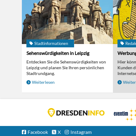
Stadtinformationen
Redak
Sehenswürdigkeiten in Leipzig
Werbun
Entdecken Sie die Sehenswürdigkeiten von
Hier kön
Leipzig und planen Sie Ihren persönlichen
Kunden d
Stadtrundgang.
Internetse
Weiterlesen
Weiter
Facebook
X
Instagram