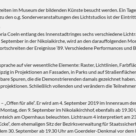
eiten im Museum der bildenden Künste besucht werden. Ein Tagest
den o.g. Sonderveranstaltungen des Lichtstudios ist der Eintritt 
ria Coeln entlang des Innenstadtringes sechs verschiedene Lich
eptember in der Nikolaikirche, wird an den darauffolgenden Mon
Fortschreiten der Ereignisse ’89. Verschiedene Performances und 
dsprache auf vier wesentliche Elemente: Raster, Lichtlinien, Farbf
zig in Projektionen an Fassaden, in Parks und auf Straßenflächen
htbare Spuren, die die Demonstrierenden damals gezeichnet haben. D
projektionen. Schließlich vollenden und verändern die Teilnehmer 
– „Offen für alle“. Er wird am 4. September 2019 im Innenraum der 
m Montag, den 9. September im Nikolaikirchhof, ebenfalls ab 19.30 
teich am Opernhaus beleuchten. Lichtraum 4 interpretiert am 23
e“, dem ehemaligen Sitz der Bezirksverwaltung für Staatssicherhe
dem 30. September ab 19.30 Uhr am Goerdeler-Denkmal vor dem N