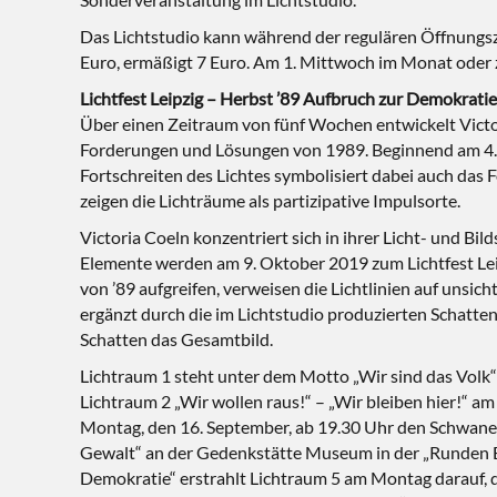
Das Lichtstudio kann während der regulären Öffnungsz
Euro, ermäßigt 7 Euro. Am 1. Mittwoch im Monat oder zu 
Lichtfest Leipzig – Herbst ’89 Aufbruch zur Demokratie
Über einen Zeitraum von fünf Wochen entwickelt Victo
Forderungen und Lösungen von 1989. Beginnend am 4. S
Fortschreiten des Lichtes symbolisiert dabei auch das 
zeigen die Lichträume als partizipative Impulsorte.
Victoria Coeln konzentriert sich in ihrer Licht- und Bil
Elemente werden am 9. Oktober 2019 zum Lichtfest Leip
von ’89 aufgreifen, verweisen die Lichtlinien auf unsic
ergänzt durch die im Lichtstudio produzierten Schatten
Schatten das Gesamtbild.
Lichtraum 1 steht unter dem Motto „Wir sind das Volk“ 
Lichtraum 2 „Wir wollen raus!“ – „Wir bleiben hier!“ a
Montag, den 16. September, ab 19.30 Uhr den Schwanen
Gewalt“ an der Gedenkstätte Museum in der „Runden Eck
Demokratie“ erstrahlt Lichtraum 5 am Montag darauf, 