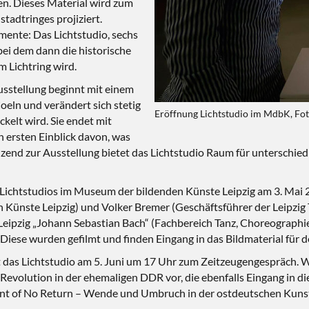
en. Dieses Material wird zum
tadtringes projiziert.
mente: Das Lichtstudio, sechs
bei dem dann die historische
 Lichtring wird.
sstellung beginnt mit einem
Coeln und verändert sich stetig
Eröffnung Lichtstudio im MdbK, Fo
ckelt wird. Sie endet mit
 ersten Einblick davon, was
änzend zur Ausstellung bietet das Lichtstudio Raum für unterschie
 Lichtstudios im Museum der bildenden Künste Leipzig am 3. Mai 
 Künste Leipzig) und Volker Bremer (Geschäftsführer der Leipzi
eipzig „Johann Sebastian Bach“ (Fachbereich Tanz, Choreographie
iese wurden gefilmt und finden Eingang in das Bildmaterial für d
 das Lichtstudio am 5. Juni um 17 Uhr zum Zeitzeugengespräch. Wei
n Revolution in der ehemaligen DDR vor, die ebenfalls Eingang in d
nt of No Return – Wende und Umbruch in der ostdeutschen Kunst“ 