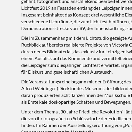
gefilmt, fotografiert und anschließend bearbeitet werd
Lichtfest 2019 an Fassaden entlang des Leipziger Innens
Insgesamt beinhaltet das Konzept drei wesentliche Ele
verschiedene Lichträume, die zum Lichtfest hinführen, 
Demonstrationsstrecke von ’89, der Innenstadtring, zum
Die im Zusammenhang mit dem Lichtstudio gezeigte Au
Rückblick auf bereits realisierte Projekte von Victoria 
durch neues Bildmaterial, das exklusiv für Leipzig entwi
einem Ausblick auf das Kommende und vermittelt einen
die Leipziger zum diesjährigen Lichtfest erwartet. Erg
für Diskurs und gesellschaftlichen Austausch.
Die Veranstaltungsreihe begann mit der Eröffnung des
Alfred Weidinger (Direktor des Museums der bildenden
daran produzierten acht Tänzerinnen der Musikschule L
als Erste kaleidoskopartige Schatten und Bewegungen. D
Unter dem Thema „30 Jahre Friedliche Revolution“ lädt
die von ihr fotografierten Schlüsselorte der Friedliche
finden. Im Rahmen der Ausstellungseröffnung von „Poi
Sonderveranstaltung im Lichtstudio.