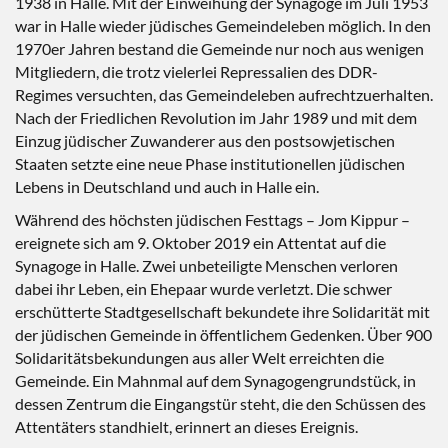
1938 in Halle. Mit der Einweihung der Synagoge im Juli 1953
war in Halle wieder jüdisches Gemeindeleben möglich. In den
1970er Jahren bestand die Gemeinde nur noch aus wenigen
Mitgliedern, die trotz vielerlei Repressalien des DDR-
Regimes versuchten, das Gemeindeleben aufrechtzuerhalten.
Nach der Friedlichen Revolution im Jahr 1989 und mit dem
Einzug jüdischer Zuwanderer aus den postsowjetischen
Staaten setzte eine neue Phase institutionellen jüdischen
Lebens in Deutschland und auch in Halle ein.
Während des höchsten jüdischen Festtags – Jom Kippur –
ereignete sich am 9. Oktober 2019 ein Attentat auf die
Synagoge in Halle. Zwei unbeteiligte Menschen verloren
dabei ihr Leben, ein Ehepaar wurde verletzt. Die schwer
erschütterte Stadtgesellschaft bekundete ihre Solidarität mit
der jüdischen Gemeinde in öffentlichem Gedenken. Über 900
Solidaritätsbekundungen aus aller Welt erreichten die
Gemeinde. Ein Mahnmal auf dem Synagogengrundstück, in
dessen Zentrum die Eingangstür steht, die den Schüssen des
Attentäters standhielt, erinnert an dieses Ereignis.