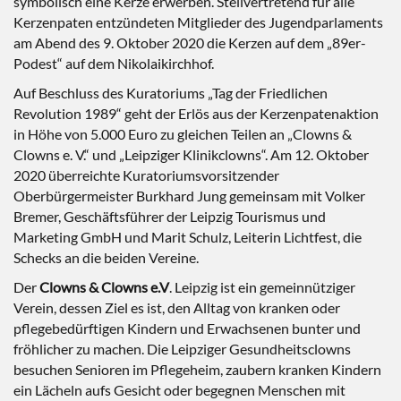
symbolisch eine Kerze erwerben. Stellvertretend für alle
Kerzenpaten entzündeten Mitglieder des Jugendparlaments
am Abend des 9. Oktober 2020 die Kerzen auf dem „89er-
Podest“ auf dem Nikolaikirchhof.
Auf Beschluss des Kuratoriums „Tag der Friedlichen
Revolution 1989“ geht der Erlös aus der Kerzenpatenaktion
in Höhe von 5.000 Euro zu gleichen Teilen an „Clowns &
Clowns e. V.“ und „Leipziger Klinikclowns“. Am 12. Oktober
2020 überreichte Kuratoriumsvorsitzender
Oberbürgermeister Burkhard Jung gemeinsam mit Volker
Bremer, Geschäftsführer der Leipzig Tourismus und
Marketing GmbH und Marit Schulz, Leiterin Lichtfest, die
Schecks an die beiden Vereine.
Der
Clowns & Clowns e.V
. Leipzig ist ein gemeinnütziger
Verein, dessen Ziel es ist, den Alltag von kranken oder
pflegebedürftigen Kindern und Erwachsenen bunter und
fröhlicher zu machen. Die Leipziger Gesundheitsclowns
besuchen Senioren im Pflegeheim, zaubern kranken Kindern
ein Lächeln aufs Gesicht oder begegnen Menschen mit