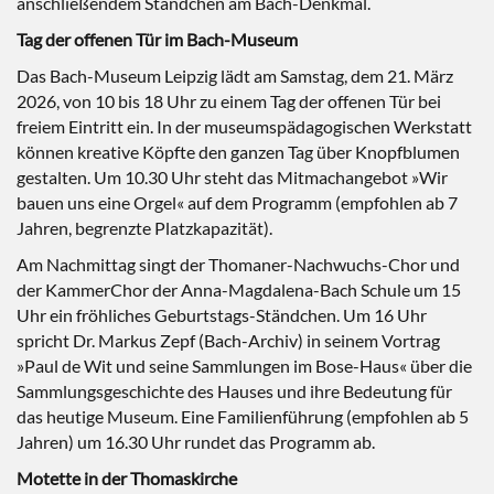
anschließendem Ständchen am Bach-Denkmal.
Tag der offenen Tür im Bach-Museum
Das Bach-Museum Leipzig lädt am Samstag, dem 21. März
2026, von 10 bis 18 Uhr zu einem Tag der offenen Tür bei
freiem Eintritt ein. In der museumspädagogischen Werkstatt
können kreative Köpfte den ganzen Tag über Knopfblumen
gestalten. Um 10.30 Uhr steht das Mitmachangebot »Wir
bauen uns eine Orgel« auf dem Programm (empfohlen ab 7
Jahren, begrenzte Platzkapazität).
Am Nachmittag singt der Thomaner-Nachwuchs-Chor und
der KammerChor der Anna-Magdalena-Bach Schule um 15
Uhr ein fröhliches Geburtstags-Ständchen. Um 16 Uhr
spricht Dr. Markus Zepf (Bach-Archiv) in seinem Vortrag
»Paul de Wit und seine Sammlungen im Bose-Haus« über die
Sammlungsgeschichte des Hauses und ihre Bedeutung für
das heutige Museum. Eine Familienführung (empfohlen ab 5
Jahren) um 16.30 Uhr rundet das Programm ab.
Motette in der Thomaskirche