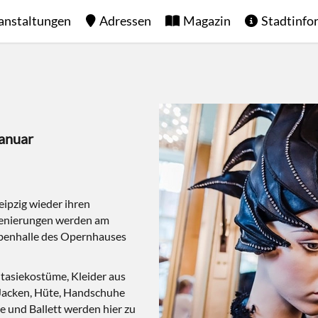
anstaltungen
Adressen
Magazin
Stadtinfo
Januar
eipzig wieder ihren
zenierungen werden am
benhalle des Opernhauses
tasiekostüme, Kleider aus
 Jacken, Hüte, Handschuhe
 und Ballett werden hier zu