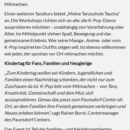
Mitmachen.
Einen weiteren Tanzkurs bietet „Meine Tanzschule Taucha“
an. Die Workshops richten sich an alle, die K-Pop-Dance
ausprobieren möchten – unabhängig von Vorerfahrung oder
Alter. Im Mittelpunkt stehen Spaß, Bewegung und das
gemeinsame Erlebnis. Wer seine Manga-, Anime- oder vom
K-Pop inspirierten Outfits zeigen will, ist ebenso willkommen
wie jeder, der spontan vor Ort mitmachen möchte.
Kindertag für Fans, Familien und Neugierige
„Zum Kindertag wollen wir Kindern, Jugendlichen und
Familien einen Nachmittag schenken, der nicht nur zum
Zuschauen da ist. K-Pop lebt vom Mitmachen – von Tanz,
Kreativität, Gemeinschaft und dem Mut, sich
auszuprobieren. Genau das passt zum Paunsdorf Center als
Ort, an dem Familien ihre Freizeit gemeinsam verbringen und
Neues erleben können“,
sagt Rainer Borst, Centermanager
des Paunsdorf Centers.
Das Event ist Teil der familien- und freizeitorientierten