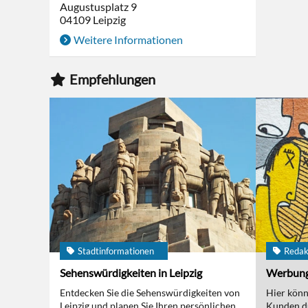
Augustusplatz 9
04109
Leipzig
Weitere Informationen
Empfehlungen
Stadtinformationen
Redak
Sehenswürdigkeiten in Leipzig
Werbun
Entdecken Sie die Sehenswürdigkeiten von
Hier kön
Leipzig und planen Sie Ihren persönlichen
Kunden d