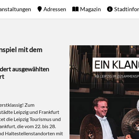
anstaltungen
Adressen
Magazin
Stadtinfo
spiel mit dem
undert ausgewählten
rt
 erstklassig! Zum
städte Leipzig und Frankfurt
tet die Leipzig Tourismus und
kfurt, die vom 22. bis 28.
nd Haltestellenstandorten mit