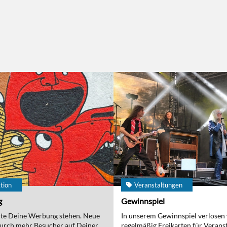
tion
Veranstaltungen
g
Gewinnspiel
nte Deine Werbung stehen. Neue
In unserem Gewinnspiel verlosen
urch mehr Besucher auf Deiner
regelmäßig Freikarten für Verans