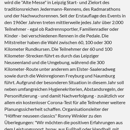
wird die "Alte Messe" in Leipzig Start- und Zielort des
traditionsreichen Jedermann-Rennens, des Radmarathons
und der Nachwuchsrennen. Seit der Erstauflage des Events in
den 1960er Jahren treten mittlerweile jedes Jahr über 2.000
Teilnehmer - egal ob Radrennsportler, Familienradler oder
Kinder - bei verschiedenen Rennen in die Pedale. Die
Mitstreiter haben die Wahl zwischen 60, 100 oder 300
Kilometer Rundkursen. Die Teilnehmer der 60 und 100
Kilometer-Strecken führt es durch das Leipziger
Neuseenland und die Umgebung, während die 300
Kilometer-Route unter anderem am Elster-Saaleradweg
sowie durch die Weinregionen Freyburg und Naumburg
führt. Aufgrund der besonderen Situation in diesem Jahr soll
neben umfangreichen Hygienekriterien, Abstandsregeln, der
Personifizierung - und damit Nachverfolgung - zusätzlich vor
allem ein kostenloser Corona-Test für alle Teilnehmer weitere
Planungssicherheit schaffen. Organisationsleiter der
"Höffner neuseen classics" Ronny Winkler zu den
Überlegungen: "Wir möchten die positiven Erfahrungen aus
dem Leistungssport, bspw. aus Fußball oder Handball, mit